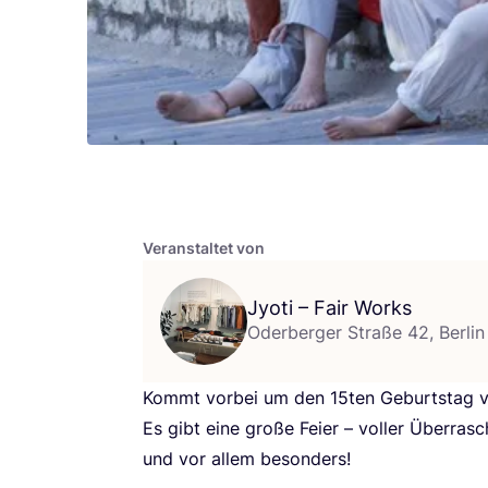
Veranstaltet von
Jyoti – Fair Works
Oderberger Straße 42, Berlin
Kommt vor­bei um den
15
ten Geburts­tag v
Es gibt eine gro­ße Fei­er – vol­ler Über­ra­s
und vor allem besonders!