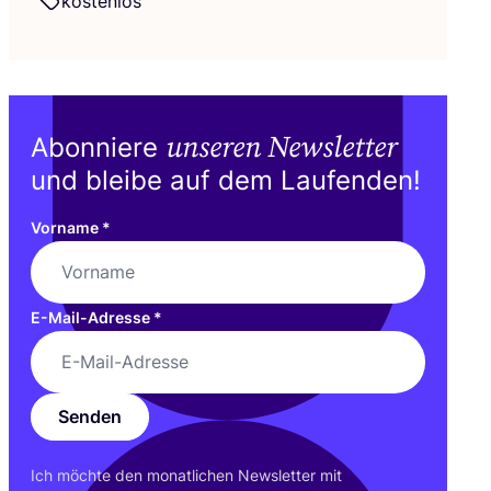
kos­ten­los
unseren Newsletter
Abonniere
und bleibe auf dem Laufenden!
Vorname
*
E-Mail-Adresse
*
Senden
Ich möch­te den monat­li­chen News­let­ter mit