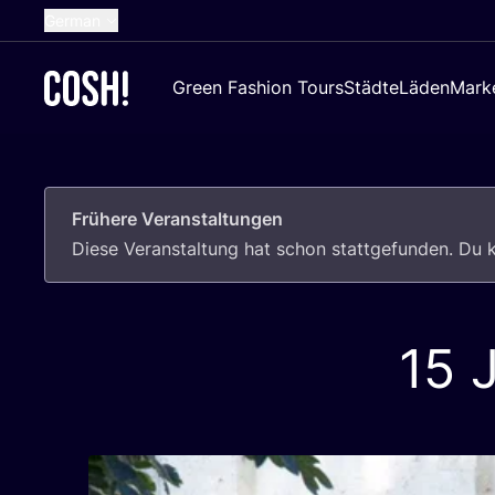
German
English
Green Fashion Tours
Städte
Läden
Mark
Dutch
French
Spanish
Frühere Veranstaltungen
Croatian
Die­se Ver­an­stal­tung hat schon statt­ge­fun­den. D
15
J