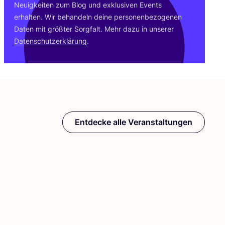
Neu­ig­kei­ten zum Blog und exklu­si­ven Events
erhal­ten. Wir behan­deln dei­ne per­so­nen­be­zo­ge­nen
Daten mit größ­ter Sorg­falt. Mehr dazu in unse­rer
Daten­schutz­er­klä­rung
.
Entdecke alle Veranstaltungen