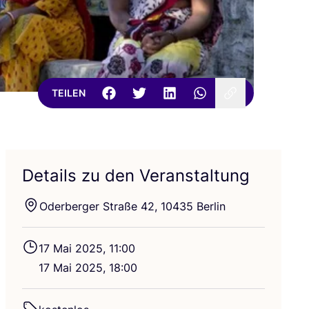
TEILEN
Details zu den Veranstaltung
Oder­ber­ger Stra­ße
42
,
10435
Berlin
17
Mai
2025
,
11
:
00
17
Mai
2025
,
18
:
00