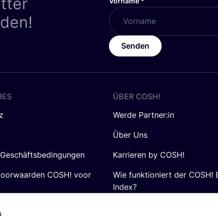
tter
Vorname
*
nden!
Senden
HES
ÜBER
COSH
!
z
Werde Partner:in
Über Uns
 Geschäftsbedingungen
Karrieren by COSH!
voorwaarden COSH! voor
Wie funktioniert der COSH! 
Index?
FAQ
s