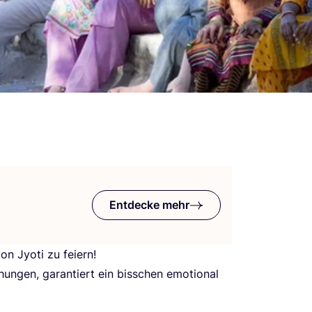
Entdecke mehr
on Jyo­ti zu feiern!
chun­gen, garan­tiert ein biss­chen emo­tio­nal