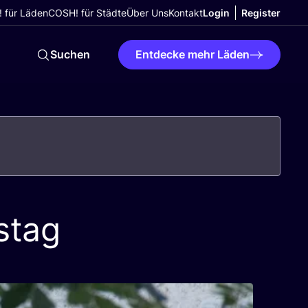
 für Läden
COSH! für Städte
Über Uns
Kontakt
Login
Register
Suchen
Entdecke mehr Läden
stag