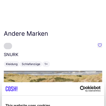
Andere Marken
Favo
SNURK
Su
Kleidung
Schlafanzüge
1+
T
This website uses cookies