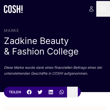
MARKE
Zadkine Beauty
&
Fashion College
Die­se Mar­ke wur­de dank eines finan­zi­el­len Bei­trags eines der
unten­ste­hen­den Geschäf­te in
COSH
! aufgenommen.
TEILEN