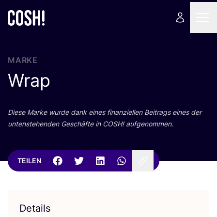
MARKE
Wrap
Die­se Mar­ke wur­de dank eines finan­zi­el­len Bei­trags eines der
unten­ste­hen­den Geschäf­te in
COSH
! aufgenommen.
TEILEN
Details