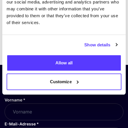
our social media, advertising and analytics partners who
may combine it with other information that you’ve
provided to them or that they’ve collected from your use
of their services.
Show details
Previous
Next
Allow all
Abonniere unseren Newsletter
Customize
und bleibe auf dem Laufenden!
Vorname
*
E-Mail-Adresse
*