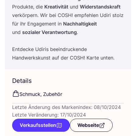
Pro­duk­te, die
Krea­ti­vi­tät
und
Wider­stands­kraft
ver­kör­pern. Wir bei
COSH
! emp­feh­len Udi­ri stolz
für ihr Enga­ge­ment in
Nach­hal­tig­keit
und
sozia­ler Ver­ant­wor­tung
.
Ent­de­cke Udiris beein­dru­cken­de
Hand­werks­kunst auf der
COSH
! Kar­te unten.
Details
Schmuck, Zube­hör
Letzte Änderung des Markenindex: 08/10/2024
Letzte Veränderung: 17/10/2024
Verkaufsstellen
Webseite