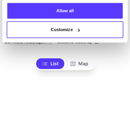
Allow all
Customize
Zur Route hinzufügen
Besuche Webshop
List
Map