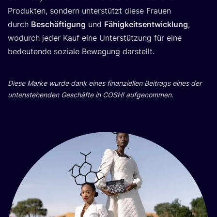
Pro­duk­ten, son­dern unter­stützt die­se Frau­en
durch
Beschäf­ti­gung
und
Fähig­keits­ent­wick­lung
,
wodurch jeder Kauf eine Unter­stüt­zung für eine
bedeu­ten­de sozia­le Bewe­gung darstellt.
Die­se Mar­ke wur­de dank eines finan­zi­el­len Bei­trags eines der
unten­ste­hen­den Geschäf­te in
COSH
! aufgenommen.