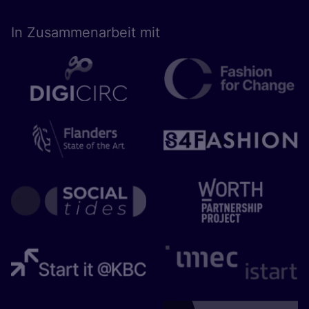
In Zusam­men­ar­beit mit