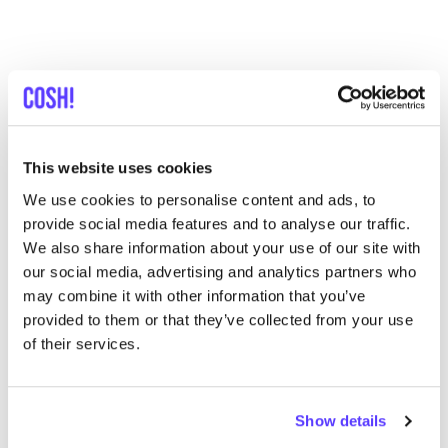
Entdecke, wo Du Udiri einkaufen
kannst
This website uses cookies
We use cookies to personalise content and ads, to
Such
provide social media features and to analyse our traffic.
We also share information about your use of our site with
Alle 1 Geschäfte anzeigen
our social media, advertising and analytics partners who
may combine it with other information that you’ve
Udiri
provided to them or that they’ve collected from your use
like
Ajibodu Street 5, Lagos
of their services.
Schmuck
Lifestyle & Geschenke
+2
Show details