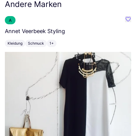
Andere Marken
A
Favo
Annet Veerbeek Styling
Ir
Kleidung
Schmuck
1+