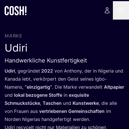
MARKE
Udiri
Handwerkliche Kunstfertigkeit
Udi­ri
, gegrün­det
2022
von Antho­ny, der in Nige­ria und
Kana­da lebt, ver­kör­pert den Geist sei­nes Igbo-
Namens,
“
ein­zig­ar­tig”
. Die Mar­ke ver­wan­delt
Alt­pa­pier
und
lokal bezo­ge­ne Stof­fe
in
exqui­si­te
Schmuck­stü­cke
,
Taschen
und
Kunst­wer­ke
, die alle
von Frau­en aus
ver­trie­be­nen Gemein­schaf­ten
im
Nor­den Nige­ri­as hand­ge­fer­tigt wer­den.
Udi­ri recy­celt nicht nur Mate­ria­li­en zu schö­nen