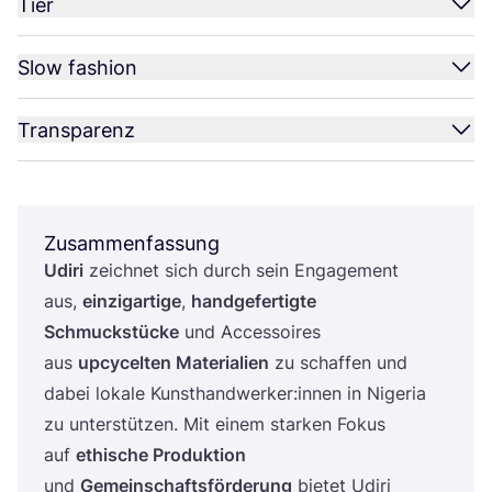
Tier
Slow fashion
Transparenz
Zusammenfassung
Udi­ri
zeich­net sich durch sein Enga­ge­ment
aus,
ein­zig­ar­ti­ge
,
hand­ge­fer­tig­te
Schmuck­stü­cke
und Acces­soires
aus
upcy­cel­ten Mate­ria­li­en
zu schaf­fen und
dabei loka­le Kunsthandwerker:innen in Nige­ria
zu unter­stüt­zen. Mit einem star­ken Fokus
auf
ethi­sche Pro­duk­ti­on
und
Gemein­schafts­för­de­rung
bie­tet Udi­ri