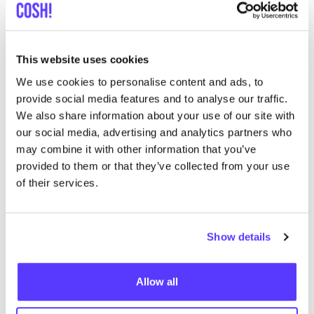
Entdecke, wo Du Twothirds
einkaufen kannst
This website uses cookies
We use cookies to personalise content and ads, to
provide social media features and to analyse our traffic.
Such
We also share information about your use of our site with
our social media, advertising and analytics partners who
Alle 6 Geschäfte anzeigen
may combine it with other information that you’ve
provided to them or that they’ve collected from your use
Supergoods Mechelen
of their services.
like
Onze-Lieve-Vrouwestraat 116, Mechelen
Kleidung
Schuhe
+3
Show details
Allow all