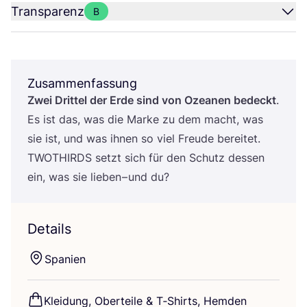
Transparenz
B
Zusammenfassung
Zwei Drit­tel der Erde sind von Ozea­nen bedeckt
.
Es ist das, was die Mar­ke zu dem macht, was
sie ist, und was ihnen so viel Freu­de berei­tet.
TWOT­HIRDS
setzt sich für den Schutz des­sen
ein, was sie lie­ben – und du?
Details
Spa­ni­en
Klei­dung, Ober­tei­le
&
T‑Shirts, Hem­den