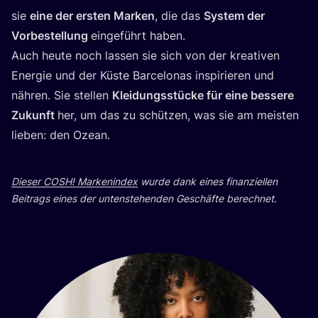
sie
eine der ers­ten Mar­ken
, die das
Sys­tem der
Vor­be­stel­lung
ein­ge­führt haben.
Auch heu­te noch las­sen sie sich von der krea­ti­ven
Ener­gie und der Küs­te Bar­ce­lo­nas inspi­rie­ren und
näh­ren. Sie stel­len
Klei­dungs­stü­cke für eine bes­se­re
Zukunft
her, um das zu schüt­zen, was sie am meis­ten
lie­ben: den Ozean.
Die­ser
COSH
! Mar­ken­in­dex
wur­de dank eines finan­zi­el­len
Bei­trags eines der unten­ste­hen­den Geschäf­te berechnet.