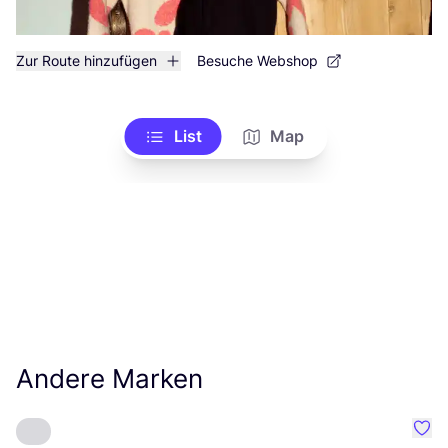
Zur Route hinzufügen
Besuche Webshop
List
Map
Andere Marken
Favo