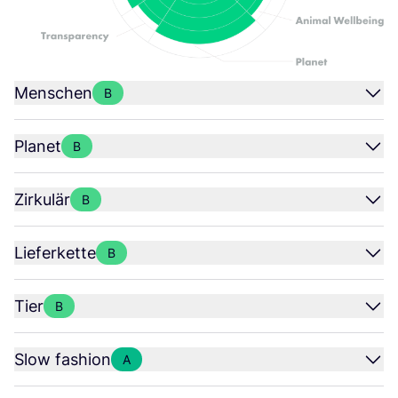
Menschen
B
Planet
B
Zirkulär
B
Lieferkette
B
Tier
B
Slow fashion
A