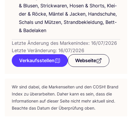
&
Blu­sen, Strick­wa­ren, Hosen
&
Shorts, Klei­
der
&
Röcke, Män­tel
&
Jacken, Hand­schu­he,
Schals und Müt­zen, Strand­be­klei­dung, Bett-
&
Badelaken
Letzte Änderung des Markenindex: 16/07/2026
Letzte Veränderung: 16/07/2026
Verkaufsstellen
Webseite
Wir sind dabei, die Mar­ken­sei­ten und den
COSH
! Brand
Index zu über­ar­bei­ten. Daher kann es sein, dass die
Infor­ma­tio­nen auf die­ser Sei­te nicht mehr aktu­ell sind.
Beach­te das Datum der Über­prü­fung oben.