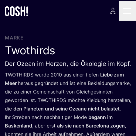
MARKE
Twothirds
Der Ozean im Herzen, die Ökologie im Kopf.
TWOT­HIRDS
wur­de
2010
aus einer tie­fen
Lie­be zum
Meer
her­aus gegrün­det und ist eine Beklei­dungs­mar­ke,
die zu einer Gemein­schaft von Gleich­ge­sinn­ten
gewor­den ist.
TWOT­HIRDS
möch­te Klei­dung her­stel­len,
die
den Pla­ne­ten und sei­ne Ozea­ne nicht belas­tet
.
Ihr Stre­ben nach nach­hal­ti­ger Mode
begann im
Bas­ken­land
, aber erst
als sie nach Bar­ce­lo­na zogen
,
konn­ten sie ihre Arbeit auf­neh­men. Außer­dem waren