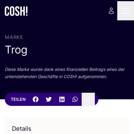
MARKE
Trog
Die­se Mar­ke wur­de dank eines finan­zi­el­len Bei­trags eines der
unten­ste­hen­den Geschäf­te in
COSH
! aufgenommen.
TEILEN
Details