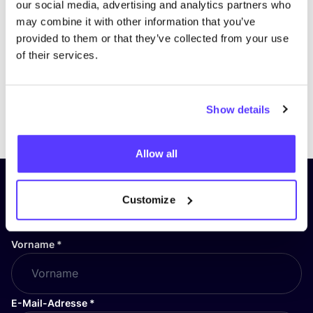
our social media, advertising and analytics partners who
may combine it with other information that you’ve
provided to them or that they’ve collected from your use
of their services.
Show details
Previous
Next
Allow all
Abonniere unseren Newsletter
Customize
und bleibe auf dem Laufenden!
Vorname
*
E-Mail-Adresse
*