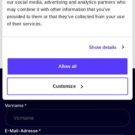
our social media, advertising and analytics partners who
may combine it with other information that you’ve
provided to them or that they’ve collected from your use
of their services.
Show details
Previous
Next
Allow all
Abonniere unseren Newsletter
Customize
und bleibe auf dem Laufenden!
Vorname
*
E-Mail-Adresse
*