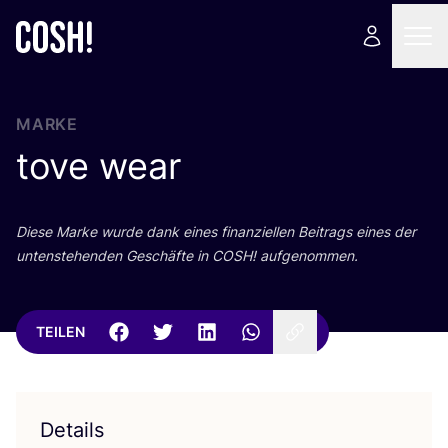
MARKE
tove wear
Die­se Mar­ke wur­de dank eines finan­zi­el­len Bei­trags eines der
unten­ste­hen­den Geschäf­te in
COSH
! aufgenommen.
TEILEN
Details