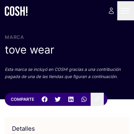
MARCA
tove wear
Esta mar­ca se inclu­yó en
COSH
! gra­cias a una con­tri­bu­ción
paga­da de una de las tien­das que figu­ran a continuación.
COMPARTE
Detalles