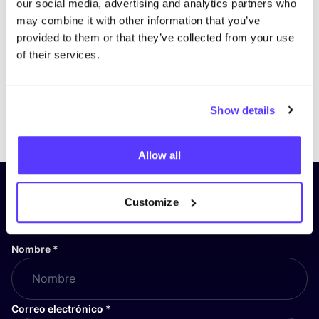
our social media, advertising and analytics partners who
may combine it with other information that you’ve
provided to them or that they’ve collected from your use
of their services.
Show details
Previous
Next
Allow all
¡Suscríbete a nuestro boletín
Customize
y mantente informado!
Nombre
*
Correo electrónico
*