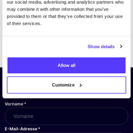
our social media, advertising and analytics partners who
may combine it with other information that you’ve
provided to them or that they’ve collected from your use
of their services.
Show details
Previous
Next
Allow all
Abonniere unseren Newsletter
Customize
und bleibe auf dem Laufenden!
Vorname
*
E-Mail-Adresse
*