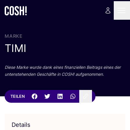
MARKE
TIMI
Die­se Mar­ke wur­de dank eines finan­zi­el­len Bei­trags eines der
unten­ste­hen­den Geschäf­te in
COSH
! aufgenommen.
TEILEN
Details