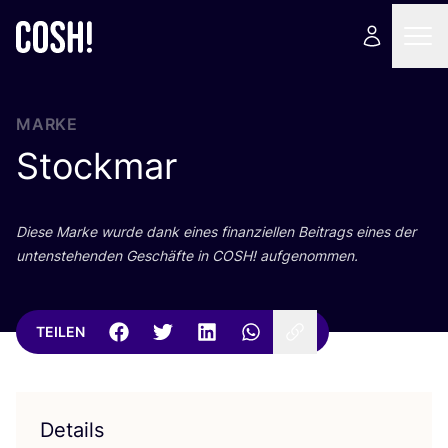
MARKE
Stockmar
Die­se Mar­ke wur­de dank eines finan­zi­el­len Bei­trags eines der
unten­ste­hen­den Geschäf­te in
COSH
! aufgenommen.
TEILEN
Details