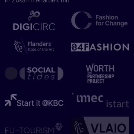
In Zusam­men­ar­beit mit