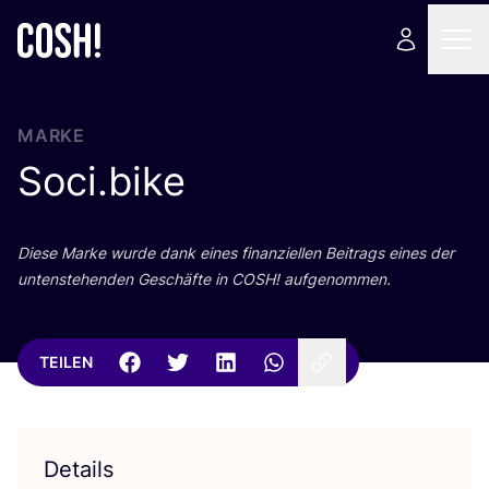
MARKE
Soci.bike
Die­se Mar­ke wur­de dank eines finan­zi­el­len Bei­trags eines der
unten­ste­hen­den Geschäf­te in
COSH
! aufgenommen.
TEILEN
Details