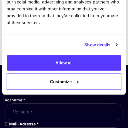
our social media, advertising and analytics partners who
may combine it with other information that you’ve
provided to them or that they’ve collected from your use
of their services.
Show details
Previous
Next
Allow all
Abonniere unseren Newsletter
Customize
und bleibe auf dem Laufenden!
Vorname
*
E-Mail-Adresse
*