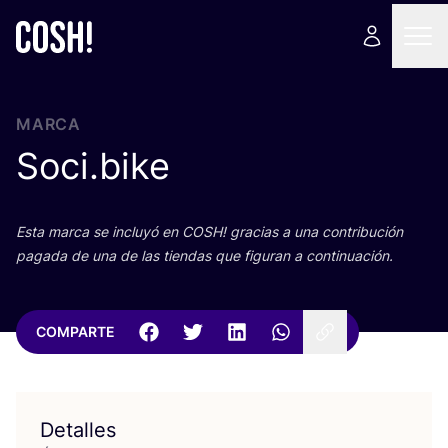
MARCA
Soci.bike
Esta mar­ca se inclu­yó en
COSH
! gra­cias a una con­tri­bu­ción
paga­da de una de las tien­das que figu­ran a continuación.
COMPARTE
Detalles