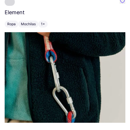
Favo
Element
C
Ropa
Mochilas
1+
Z