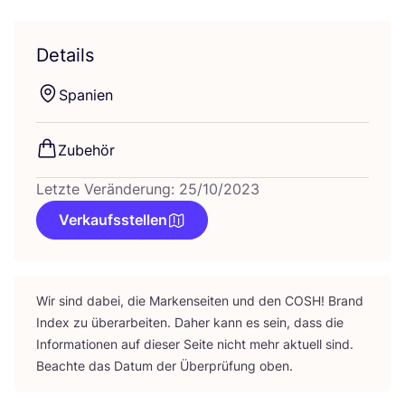
Details
Spa­ni­en
Zube­hör
Letzte Veränderung: 25/10/2023
Verkaufsstellen
Wir sind dabei, die Mar­ken­sei­ten und den
COSH
! Brand
Index zu über­ar­bei­ten. Daher kann es sein, dass die
Infor­ma­tio­nen auf die­ser Sei­te nicht mehr aktu­ell sind.
Beach­te das Datum der Über­prü­fung oben.