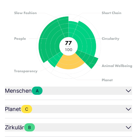
Menschen
A
Planet
C
Zirkulär
B