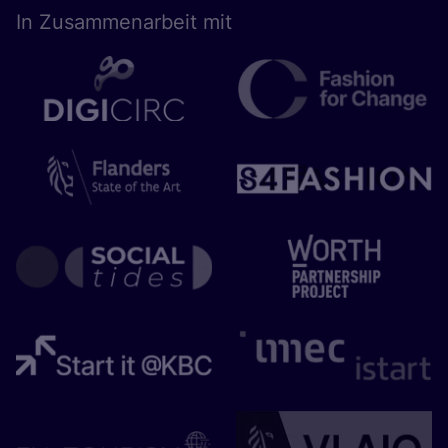
In Zusam­men­ar­beit mit