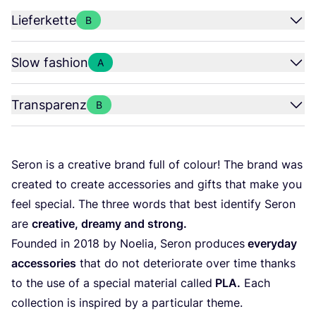
Lieferkette
B
Slow fashion
A
Transparenz
B
Seron is a crea­ti­ve brand full of colour! The brand was
crea­ted to crea­te access­ories and gifts that make you
feel spe­cial. The three words that best iden­ti­fy Seron
are
crea­ti­ve, dre­a­my and strong.
Foun­ded in
2018
by Noelia, Seron pro­du­ces
ever­y­day
access­ories
that do not dete­rio­ra­te over time thanks
to the use of a spe­cial mate­ri­al cal­led
PLA
.
Each
coll­ec­tion is inspi­red by a par­ti­cu­lar theme.