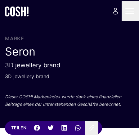
MARKE
Seron
3D jewellery brand
3
D
jewel­lery brand
Die­ser
COSH
! Mar­ken­in­dex
wur­de dank eines finan­zi­el­len
Bei­trags eines der unten­ste­hen­den Geschäf­te berechnet.
TEILEN