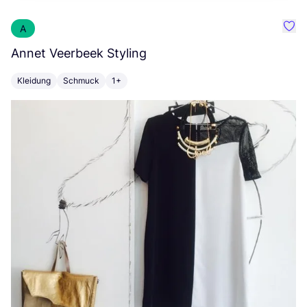
A
Favo
Annet Veerbeek Styling
S
Kleidung
Schmuck
1+
Z