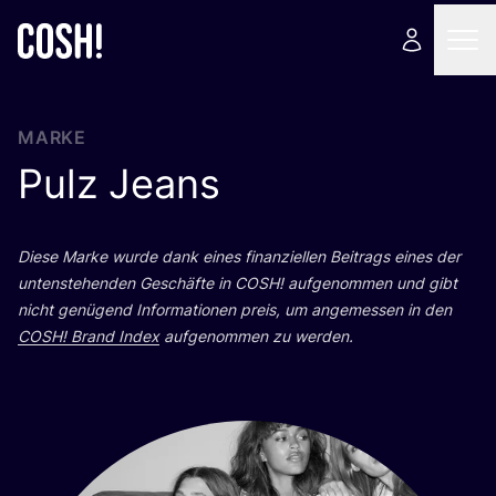
MARKE
Pulz Jeans
Die­se Mar­ke wur­de dank eines finan­zi­el­len Bei­trags eines der
unten­ste­hen­den Geschäf­te in
COSH
! auf­ge­nom­men und gibt
nicht genü­gend Infor­ma­tio­nen preis, um ange­mes­sen in den
COSH
! Brand Index
auf­ge­nom­men zu werden.