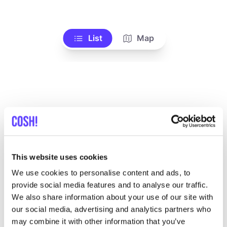
List
Map
This website uses cookies
Andere Marken
We use cookies to personalise content and ads, to
provide social media features and to analyse our traffic.
C
Favo
We also share information about your use of our site with
Ammehoela
T
our social media, advertising and analytics partners who
may combine it with other information that you’ve
Kleidung
Jeans / Denim
3+
K