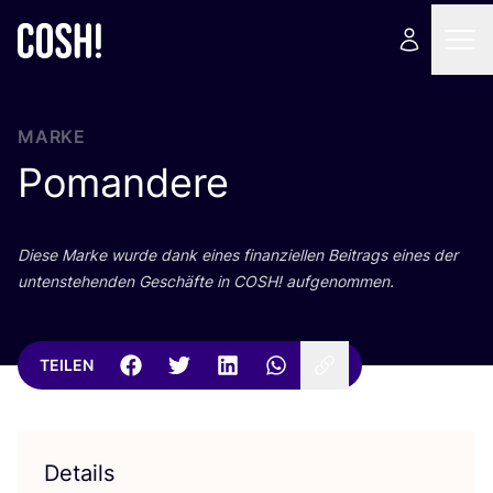
MARKE
Pomandere
Die­se Mar­ke wur­de dank eines finan­zi­el­len Bei­trags eines der
unten­ste­hen­den Geschäf­te in
COSH
! aufgenommen.
TEILEN
Details