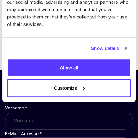
our social media, advertising and analytics partners who
may combine it with other information that you’ve
provided to them or that they’ve collected from your use
of their services.
Show details
Previous
Next
Allow all
Abonniere unseren Newsletter
Customize
und bleibe auf dem Laufenden!
Vorname
*
E-Mail-Adresse
*