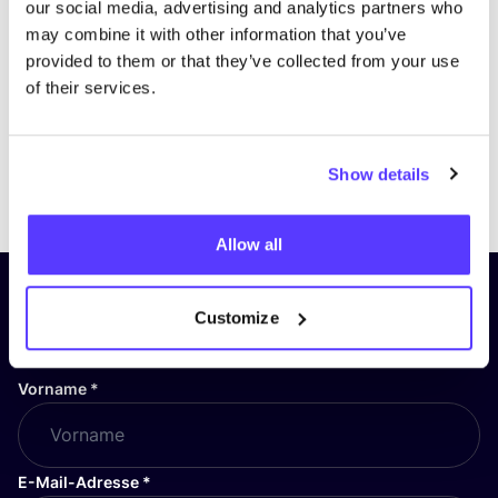
our social media, advertising and analytics partners who
may combine it with other information that you’ve
provided to them or that they’ve collected from your use
of their services.
Show details
Previous
Next
Allow all
Abonniere unseren Newsletter
Customize
und bleibe auf dem Laufenden!
Vorname
*
E-Mail-Adresse
*