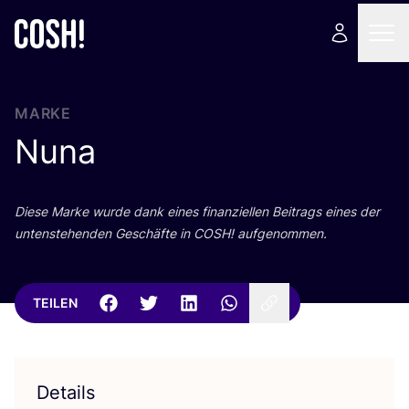
MARKE
Nuna
Die­se Mar­ke wur­de dank eines finan­zi­el­len Bei­trags eines der
unten­ste­hen­den Geschäf­te in
COSH
! aufgenommen.
TEILEN
Details