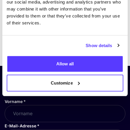
our social media, advertising and analytics partners who
may combine it with other information that you’ve
provided to them or that they’ve collected from your use
of their services.
Show details
Previous
Next
Allow all
Abonniere unseren Newsletter
Customize
und bleibe auf dem Laufenden!
Vorname
*
E-Mail-Adresse
*