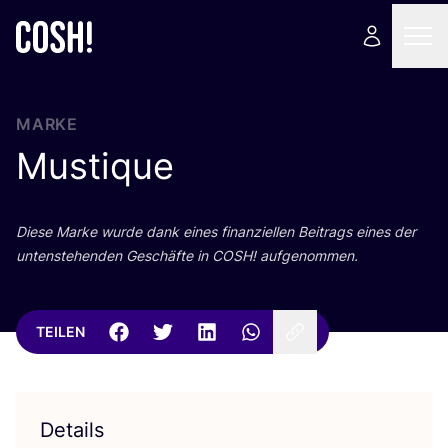
MARKE
Mustique
Die­se Mar­ke wur­de dank eines finan­zi­el­len Bei­trags eines der
unten­ste­hen­den Geschäf­te in
COSH
! aufgenommen.
TEILEN
Details