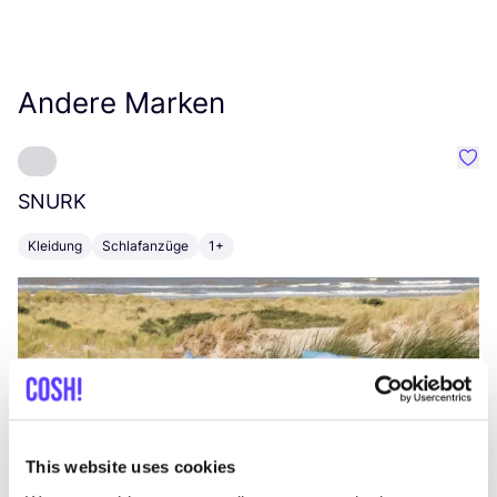
Andere Marken
Favo
SNURK
Su
Kleidung
Schlafanzüge
1+
T
This website uses cookies