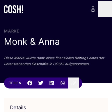
MARKE
Monk
&
Anna
Die­se Mar­ke wur­de dank eines finan­zi­el­len Bei­trags eines der
unten­ste­hen­den Geschäf­te in
COSH
! aufgenommen.
TEILEN
Details