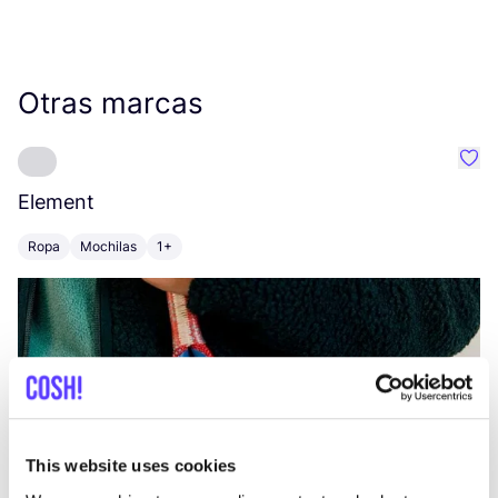
Otras marcas
Favo
Element
C
Ropa
Mochilas
1+
Z
This website uses cookies