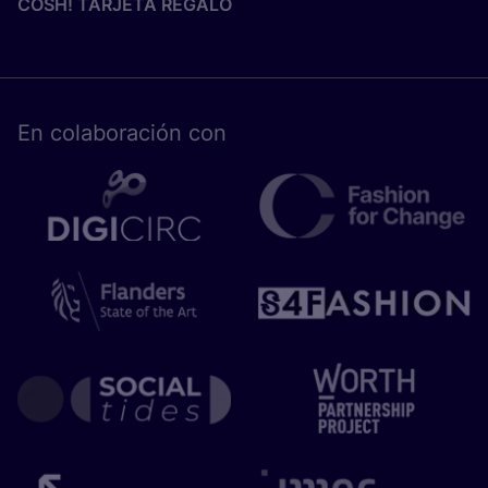
COSH! TARJETA REGALO
En cola­bo­ra­ción con