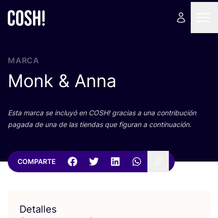
MARCA
Monk
&
Anna
Esta mar­ca se inclu­yó en
COSH
! gra­cias a una con­tri­bu­ción
paga­da de una de las tien­das que figu­ran a continuación.
COMPARTE
Detalles