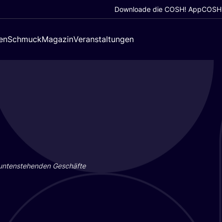
Downloade die COSH! App
COSH!
en
Schmuck
Magazin
Veranstaltungen
 unten­ste­hen­den Geschäf­te