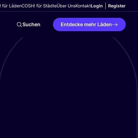
 für Läden
COSH! für Städte
Über Uns
Kontakt
Login
Register
Suchen
Entdecke mehr Läden