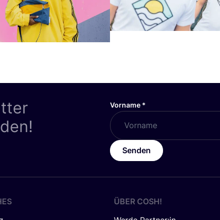
tter
Vorname
*
nden!
Senden
HES
ÜBER
COSH
!
z
Werde Partner:in