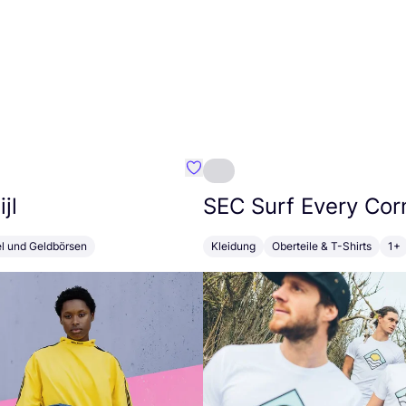
Favorit Susan Bijl
jl
SEC
Surf Every Cor
el und Geldbörsen
Kleidung
Oberteile & T-Shirts
1+