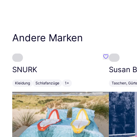
Andere Marken
Favorit SNURK
SNURK
Susan Bi
Kleidung
Schlafanzüge
1+
Taschen, Gürt