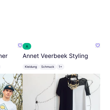
A
Favorit SEC Surf Every Corner
Favorit
ner
Annet Veerbeek Styling
Kleidung
Schmuck
1+