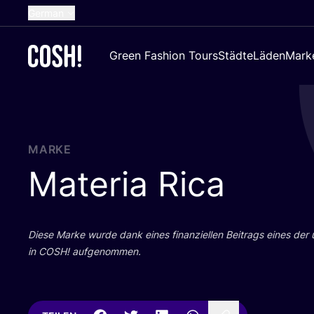
German
English
Green Fashion Tours
Städte
Läden
Mark
Dutch
French
Spanish
Croatian
MARKE
Materia Rica
Die­se Mar­ke wur­de dank eines finan­zi­el­len Bei­trags eines der
in
COSH
! aufgenommen.