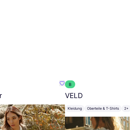
B
n Blue
Favorit Tuya Sar
r
VELD
Kleidung
Oberteile & T-Shirts
2+