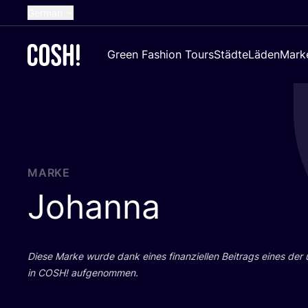
German
English
Green Fashion Tours
Städte
Läden
Mark
Dutch
French
Spanish
Croatian
MARKE
Johanna
Die­se Mar­ke wur­de dank eines finan­zi­el­len Bei­trags eines der
in
COSH
! aufgenommen.