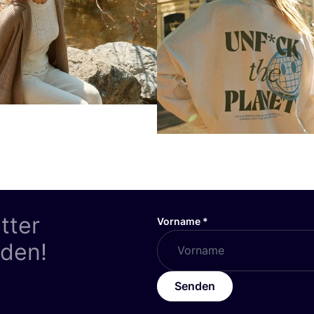
tter
Vorname
*
nden!
Senden