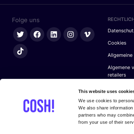
RECHTLIC
Folge uns
Datenschut
Cookies
Allgemeine
Algemene 
retailers
Impressum
This website uses cookie
We use cookies to personal
We also share information 
partners who may combine i
from your use of their serv
In Zusam­men­ar­beit mit