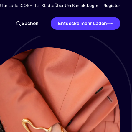
 für Läden
COSH! für Städte
Über Uns
Kontakt
Login
Register
Suchen
Entdecke mehr Läden