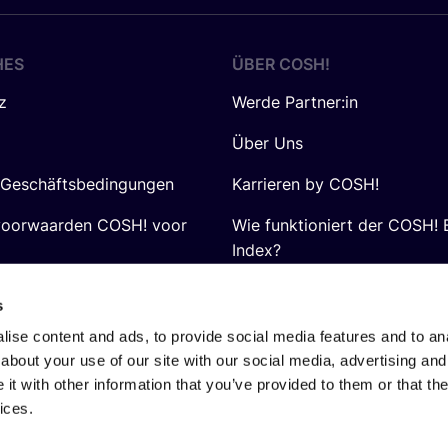
HES
ÜBER
COSH
!
z
Werde Partner:in
Über Uns
 Geschäftsbedingungen
Karrieren by COSH!
voorwaarden COSH! voor
Wie funktioniert der COSH! 
Index?
FAQ
s
ise content and ads, to provide social media features and to anal
about your use of our site with our social media, advertising and
t with other information that you’ve provided to them or that the
ices.