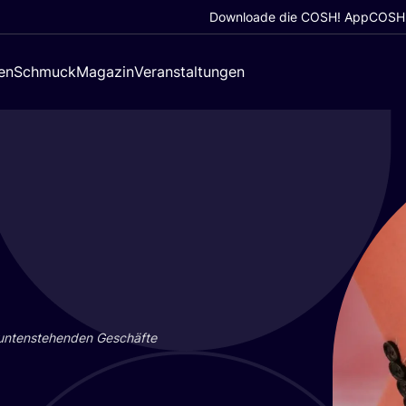
Downloade die COSH! App
COSH!
en
Schmuck
Magazin
Veranstaltungen
 unten­ste­hen­den Geschäf­te