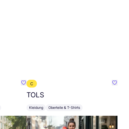
C
Favorit VELD
Favorit
TOLS
Kleidung
Oberteile & T-Shirts