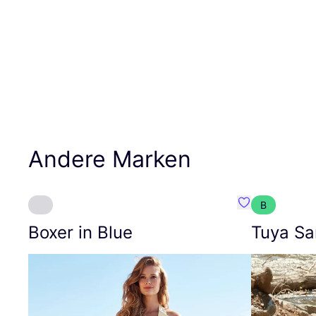
Andere Marken
B
Favorit Boxer i
Boxer in Blue
Tuya Sa