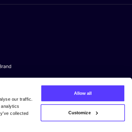
Brand
Allow all
yse our traffic.
 analytics
Customize
y’ve collected