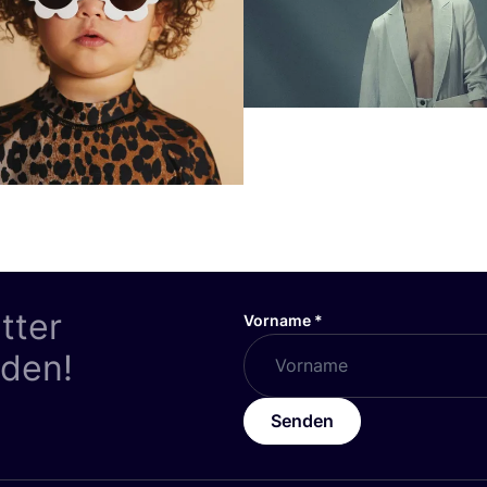
tter
Vorname
*
nden!
Senden