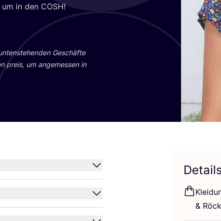
s, um in den
COSH
!
 unten­ste­hen­den Geschäf­te
en preis, um ange­mes­sen in
Detail
Klei­du
&
Röck