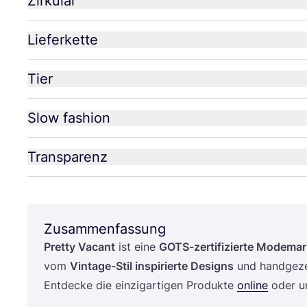
Zirkulär
Lieferkette
Tier
Slow fashion
Transparenz
Zusammenfassung
Pret­ty Vacant
ist eine
GOTS-zer­ti­fi­zier­te Mode­mar
vom
Vin­ta­ge-Stil inspi­rier­te Designs
und hand­ge­zei
Ent­de­cke die ein­zig­ar­ti­gen Pro­duk­te
online
oder un