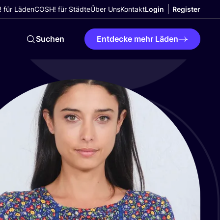
 für Läden
COSH! für Städte
Über Uns
Kontakt
Login
Register
Suchen
Entdecke mehr Läden