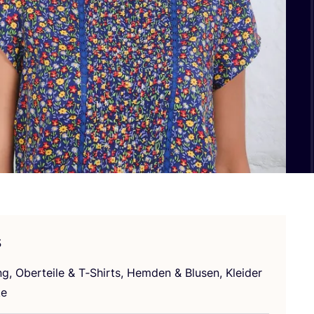
s
ng, Ober­tei­le
&
T‑Shirts, Hem­den
&
Blu­sen, Klei­der
e