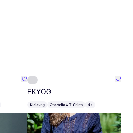
Favorit Roberto Collina
Favorit
EKYOG
Kleidung
Oberteile & T-Shirts
4+