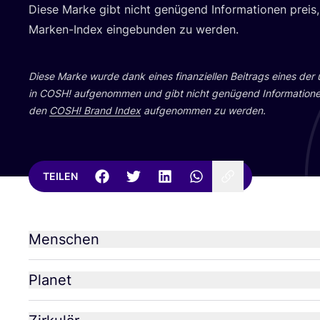
Die­se Mar­ke gibt nicht genü­gend Infor­ma­tio­nen prei
Mar­ken-Index ein­ge­bun­den zu werden.
Die­se Mar­ke wur­de dank eines finan­zi­el­len Bei­trags eines der
in
COSH
! auf­ge­nom­men und gibt nicht genü­gend Infor­ma­tio­n
den
COSH
! Brand Index
auf­ge­nom­men zu werden.
TEILEN
Menschen
Planet