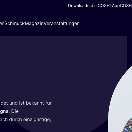
Downloade die COSH! App
COSH!
en
Schmuck
Magazin
Veranstaltungen
det und ist bekannt für
signs
. Die
ch durch ein­zig­ar­ti­ge,