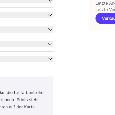
Letzte Än
Letzte Ve
Verkau
­ke
, die für far­ben­fro­he,
ch­ne­te Prints steht.
ten auf der Karte.