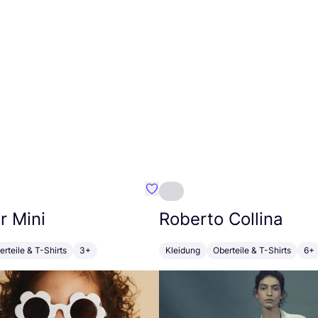
u
Favorit Maed for Mini
r Mini
Roberto Collina
erteile & T-Shirts
3+
Kleidung
Oberteile & T-Shirts
6+