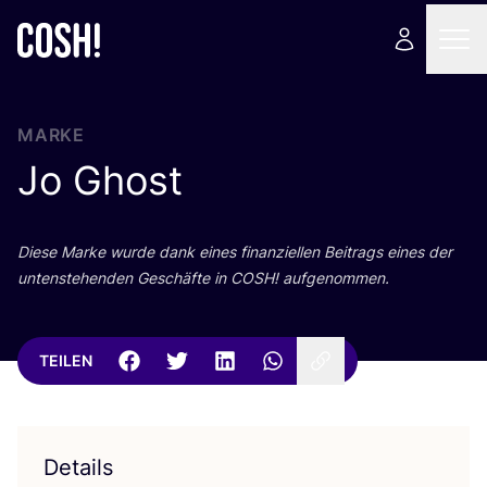
MARKE
Jo Ghost
Die­se Mar­ke wur­de dank eines finan­zi­el­len Bei­trags eines der
unten­ste­hen­den Geschäf­te in
COSH
! aufgenommen.
TEILEN
Details