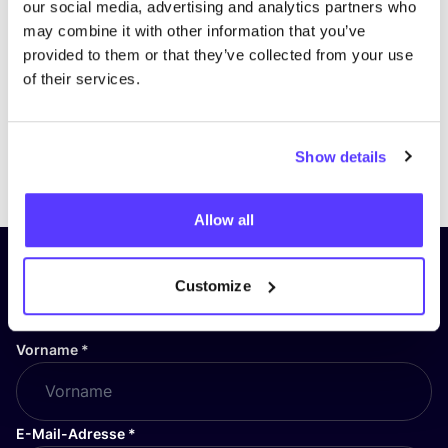
our social media, advertising and analytics partners who
may combine it with other information that you’ve
provided to them or that they’ve collected from your use
of their services.
Show details
Previous
Next
Allow all
Abonniere unseren Newsletter
Customize
und bleibe auf dem Laufenden!
Vorname
*
E-Mail-Adresse
*