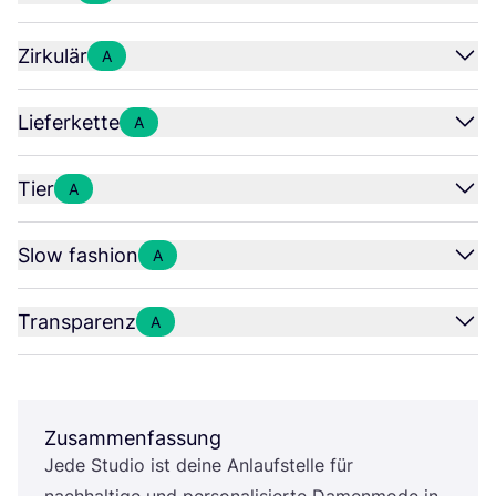
Zirkulär
A
Lieferkette
A
Tier
A
Slow fashion
A
Transparenz
A
Zusammenfassung
Jede Stu­dio ist dei­ne Anlauf­stel­le für
nach­hal­ti­ge und per­so­na­li­sier­te Damen­mo­de in