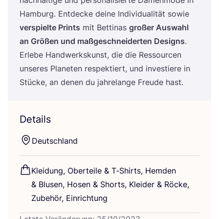
Ham­burg. Ent­de­cke dei­ne Indi­vi­dua­li­tät sowie
ver­spiel­te Prints
mit Bet­ti­nas
gro­ßer Aus­wahl
an Grö­ßen und maß­ge­schnei­der­ten Designs
.
Erle­be Hand­werks­kunst, die die Res­sour­cen
unse­res Pla­ne­ten respek­tiert, und inves­tie­re in
Stü­cke, an denen du jah­re­lan­ge Freu­de hast.
Details
Deutsch­land
Klei­dung, Ober­tei­le
&
T‑Shirts, Hem­den
&
Blu­sen, Hosen
&
Shorts, Klei­der
&
Röcke,
Zube­hör, Einrichtung
Letzte Veränderung: 25/10/2023