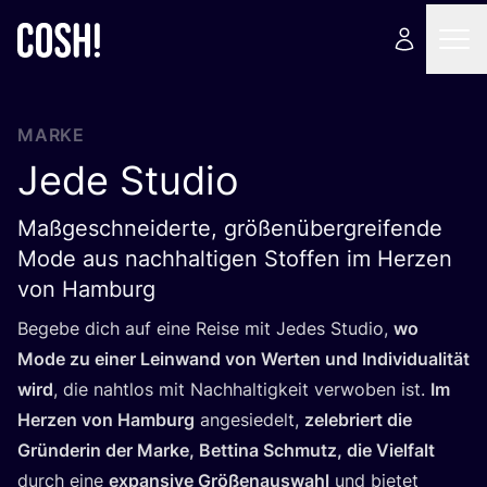
MARKE
Jede Studio
Maßgeschneiderte, größenübergreifende
Mode aus nachhaltigen Stoffen im Herzen
von Hamburg
Bege­be dich auf eine Rei­se mit Jedes Stu­dio,
wo
Mode zu einer Lein­wand von Wer­ten und Indi­vi­dua­li­tät
wird
, die naht­los mit Nach­hal­tig­keit ver­wo­ben ist.
Im
Her­zen von Ham­burg
ange­sie­delt,
zele­briert die
Grün­de­rin der Mar­ke, Bet­ti­na Schmutz, die Viel­falt
durch eine
expan­si­ve Grö­ßen­aus­wahl
und bie­tet