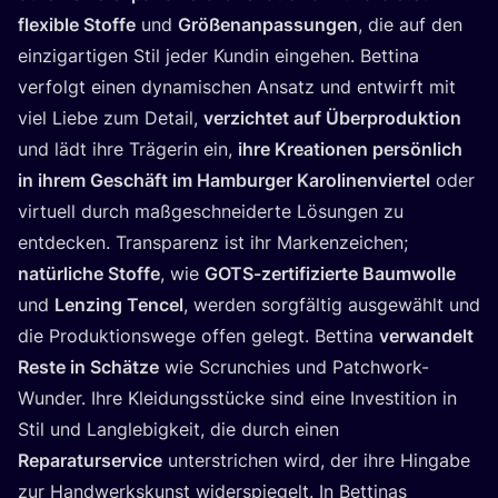
fle­xi­ble Stof­fe
und
Grö­ßen­an­pas­sun­gen
, die auf den
ein­zig­ar­ti­gen Stil jeder Kun­din ein­ge­hen. Bet­ti­na
ver­folgt einen dyna­mi­schen Ansatz und ent­wirft mit
viel Lie­be zum Detail,
ver­zich­tet auf Über­pro­duk­ti­on
und lädt ihre Trä­ge­rin ein,
ihre Krea­tio­nen per­sön­lich
in ihrem Geschäft im Ham­bur­ger Karo­li­nen­vier­tel
oder
vir­tu­ell durch maß­ge­schnei­der­te Lösun­gen zu
ent­de­cken. Trans­pa­renz ist ihr Mar­ken­zei­chen;
natür­li­che Stof­fe
, wie
GOTS-zer­ti­fi­zier­te Baum­wol­le
und
Lenzing Ten­cel
, wer­den sorg­fäl­tig aus­ge­wählt und
die Pro­duk­ti­ons­we­ge offen gelegt. Bet­ti­na
ver­wan­delt
Res­te in Schät­ze
wie Scrun­chies und Patch­work-
Wun­der. Ihre Klei­dungs­stü­cke sind eine Inves­ti­ti­on in
Stil und Lang­le­big­keit, die durch einen
Repa­ra­tur­ser­vice
unter­stri­chen wird, der ihre Hin­ga­be
zur Hand­werks­kunst wider­spie­gelt. In Bet­ti­nas