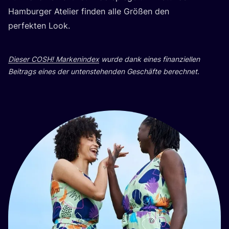
Ham­bur­ger Ate­lier fin­den alle Grö­ßen den
per­fek­ten Look.
Die­ser
COSH
! Mar­ken­in­dex
wur­de dank eines finan­zi­el­len
Bei­trags eines der unten­ste­hen­den Geschäf­te berechnet.