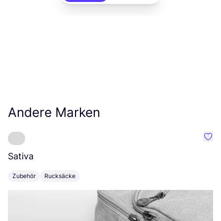
Andere Marken
Favo
Sativa
T
Zubehör
Rucksäcke
K