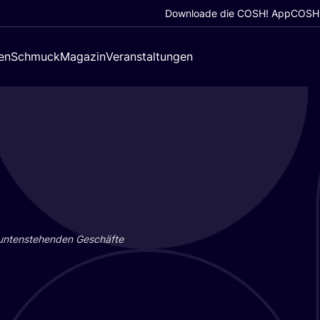
Downloade die COSH! App
COSH!
en
Schmuck
Magazin
Veranstaltungen
 unten­ste­hen­den Geschäf­te