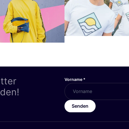
tter
Vorname
*
nden!
Senden