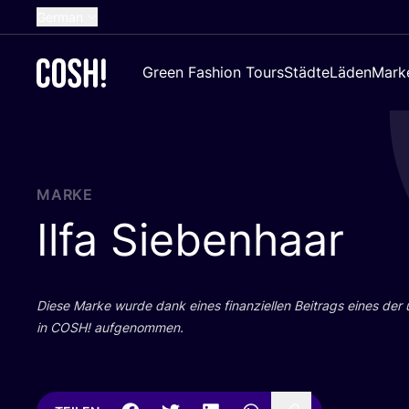
German
English
Green Fashion Tours
Städte
Läden
Mark
Dutch
French
Spanish
Croatian
MARKE
Ilfa Siebenhaar
Die­se Mar­ke wur­de dank eines finan­zi­el­len Bei­trags eines der
in
COSH
! aufgenommen.