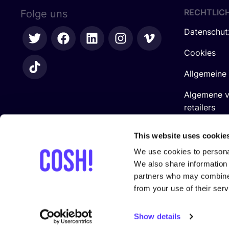
RECHTLIC
Folge uns
Datenschut
Cookies
Allgemeine
Algemene 
retailers
Impressum
This website uses cookie
We use cookies to personal
We also share information 
partners who may combine i
from your use of their serv
In Zusam­men­ar­beit mit
Show details