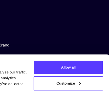
Brand
Allow all
yse our traffic.
 analytics
Customize
y’ve collected