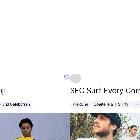
Favorit Susan Bijl
jl
SEC
Surf Every Cor
el und Geldbörsen
Kleidung
Oberteile & T-Shirts
1+