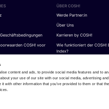
HES
ÜBER
COSH
!
z
Werde Partner:in
Über Uns
 Geschäftsbedingungen
Karrieren by COSH!
voorwaarden COSH! voor
Wie funktioniert der COSH! 
Index?
FAQ
s
ise content and ads, to provide social media features and to anal
about your use of our site with our social media, advertising and
t with other information that you’ve provided to them or that the
ices.