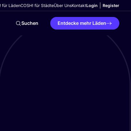
 für Läden
COSH! für Städte
Über Uns
Kontakt
Login
Register
Suchen
Entdecke mehr Läden