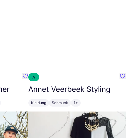
A
Favorit SEC Surf Every Corner
Favorit
ner
Annet Veerbeek Styling
Kleidung
Schmuck
1+