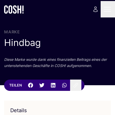
MARKE
Hindbag
Die­se Mar­ke wur­de dank eines finan­zi­el­len Bei­trags eines der
unten­ste­hen­den Geschäf­te in
COSH
! aufgenommen.
TEILEN
Details