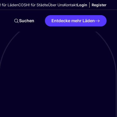
 für Läden
COSH! für Städte
Über Uns
Kontakt
Login
Register
Suchen
Entdecke mehr Läden