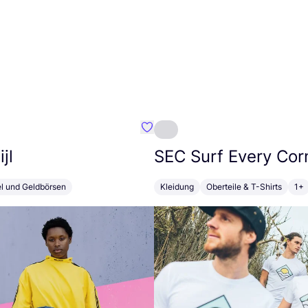
Favorit Susan Bijl
jl
SEC
Surf Every Cor
el und Geldbörsen
Kleidung
Oberteile & T-Shirts
1+