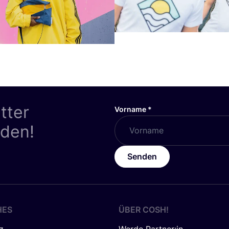
tter
Vorname
*
nden!
Senden
HES
ÜBER
COSH
!
z
Werde Partner:in