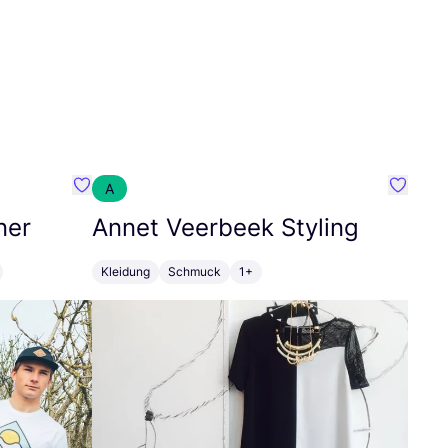
A
Favorit SEC Surf Every Corner
Favorit
ner
Annet Veerbeek Styling
Kleidung
Schmuck
1+