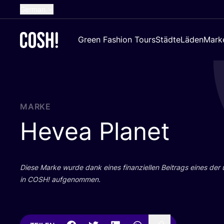
German
English
Green Fashion Tours
Städte
Läden
Mark
Dutch
French
Spanish
Croatian
MARKE
Hevea Planet
Die­se Mar­ke wur­de dank eines finan­zi­el­len Bei­trags eines der
in
COSH
! aufgenommen.