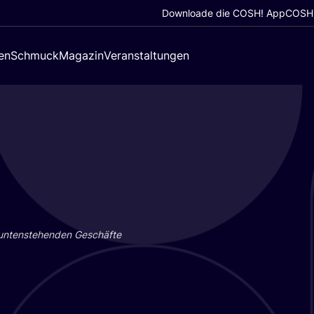
Downloade die COSH! App
COSH!
en
Schmuck
Magazin
Veranstaltungen
 unten­ste­hen­den Geschäf­te