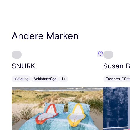
Andere Marken
Favorit SNURK
SNURK
Susan Bi
Kleidung
Schlafanzüge
1+
Taschen, Gürt