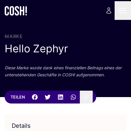
MARKE
Hello Zephyr
Die­se Mar­ke wur­de dank eines finan­zi­el­len Bei­trags eines der
unten­ste­hen­den Geschäf­te in
COSH
! aufgenommen.
TEILEN
Details