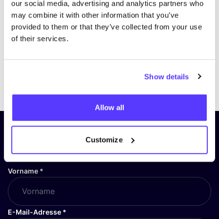
our social media, advertising and analytics partners who
may combine it with other information that you’ve
provided to them or that they’ve collected from your use
of their services.
Show details
Previous
Next
Allow all
Abonniere unseren Newsletter
Customize
und bleibe auf dem Laufenden!
Vorname
*
E-Mail-Adresse
*