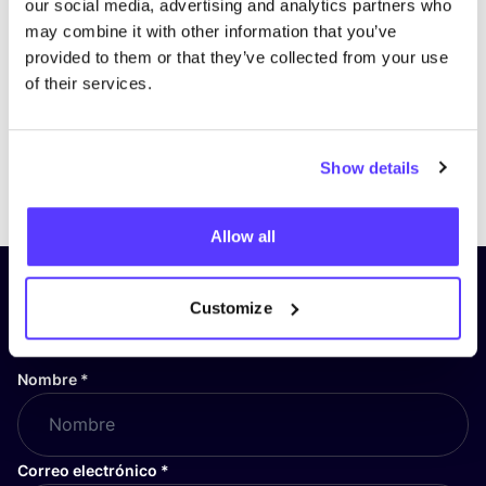
our social media, advertising and analytics partners who
may combine it with other information that you’ve
provided to them or that they’ve collected from your use
of their services.
Show details
Previous
Next
Allow all
¡Suscríbete a nuestro boletín
Customize
y mantente informado!
Nombre
*
Correo electrónico
*