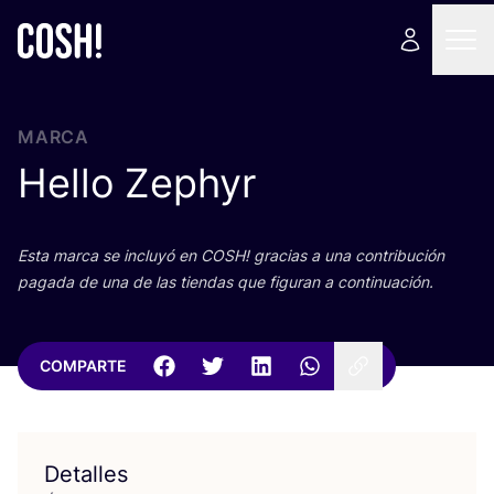
MARCA
Hello Zephyr
Esta mar­ca se inclu­yó en
COSH
! gra­cias a una con­tri­bu­ción
paga­da de una de las tien­das que figu­ran a continuación.
COMPARTE
Detalles