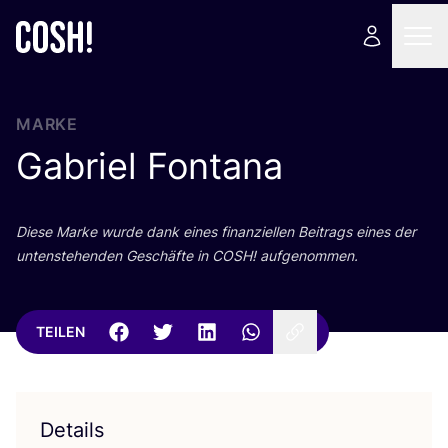
MARKE
Gabriel Fontana
Die­se Mar­ke wur­de dank eines finan­zi­el­len Bei­trags eines der
unten­ste­hen­den Geschäf­te in
COSH
! aufgenommen.
TEILEN
Details