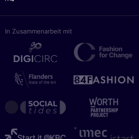
In Zusam­men­ar­beit mit