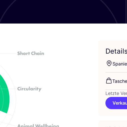
Detail
Spa­ni­
Tasche
Letzte Ve
Verkau