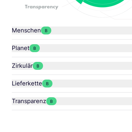
Menschen
B
Planet
B
Zirkulär
B
Lieferkette
B
Transparenz
B