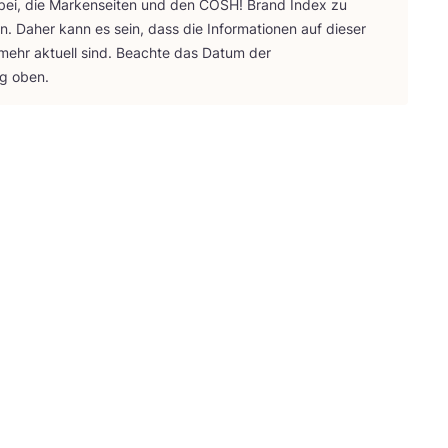
bei, die Mar­ken­sei­ten und den
COSH
! Brand Index zu
ten. Daher kann es sein, dass die Infor­ma­tio­nen auf die­ser
 mehr aktu­ell sind. Beach­te das Datum der
ng oben.