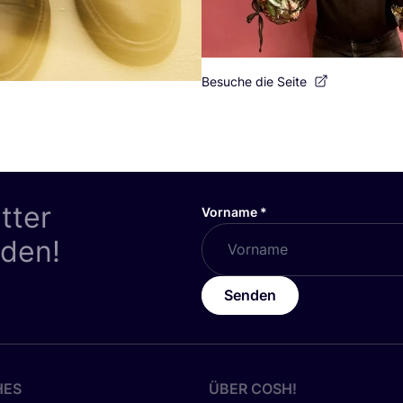
Besuche die Seite
tter
Vorname
*
nden!
Senden
HES
ÜBER
COSH
!