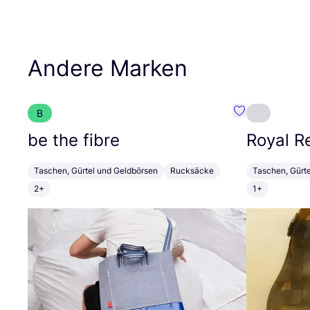
Andere Marken
B
Favorit be the 
be the fibre
Royal R
Taschen, Gürtel und Geldbörsen
Rucksäcke
Taschen, Gürt
2+
1+