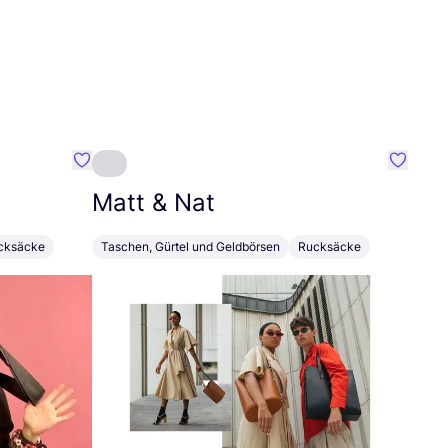
Favorit Studio Macnas
Favorit
Matt
&
Nat
cksäcke
Taschen, Gürtel und Geldbörsen
Rucksäcke