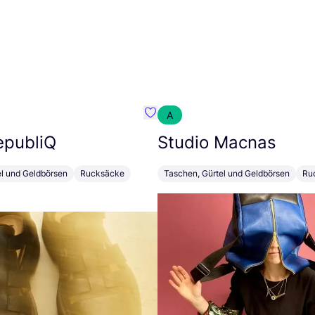
A
fibre
Favorit Royal RepubliQ
epubliQ
Studio Macnas
el und Geldbörsen
Rucksäcke
Taschen, Gürtel und Geldbörsen
Ru