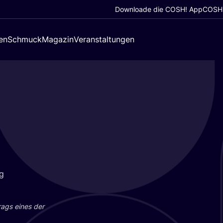
Downloade die COSH! App
COSH!
en
Schmuck
Magazin
Veranstaltungen
ag
trags eines der