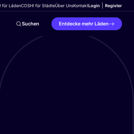
 für Läden
COSH! für Städte
Über Uns
Kontakt
Login
Register
Suchen
Entdecke mehr Läden