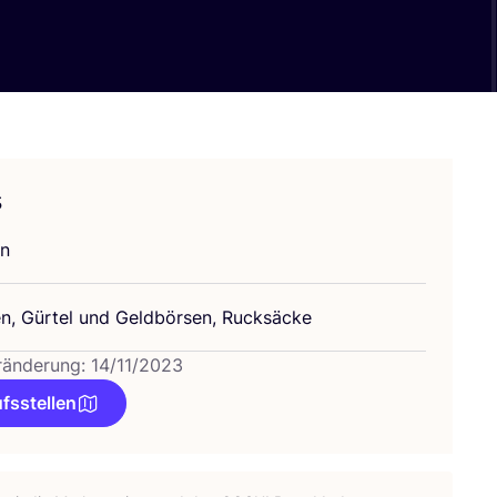
s
en
n, Gür­tel und Geld­bör­sen, Rucksäcke
ränderung: 14/11/2023
fsstellen