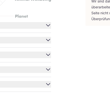
Wir sind da
über­ar­bei­
Sei­te nicht
Über­prü­fu