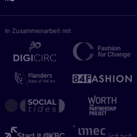
In Zusam­men­ar­beit mit