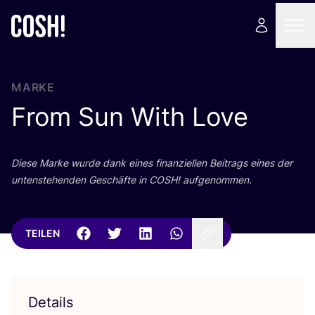
MARKE
From Sun With Love
Die­se Mar­ke wur­de dank eines finan­zi­el­len Bei­trags eines der
unten­ste­hen­den Geschäf­te in
COSH
! aufgenommen.
TEILEN
Details