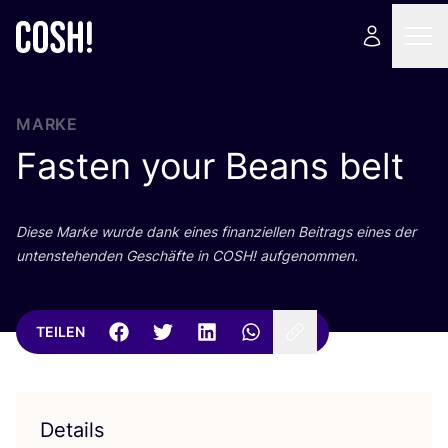
MARKE
Fasten your Beans belt
Die­se Mar­ke wur­de dank eines finan­zi­el­len Bei­trags eines der
unten­ste­hen­den Geschäf­te in
COSH
! aufgenommen.
TEILEN
Details