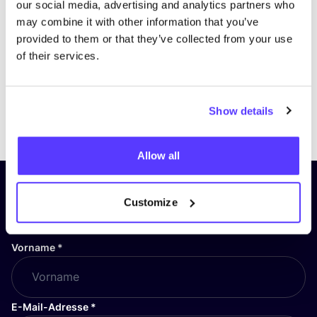
our social media, advertising and analytics partners who
may combine it with other information that you’ve
provided to them or that they’ve collected from your use
of their services.
Show details
Previous
Next
Allow all
Abonniere unseren Newsletter
Customize
und bleibe auf dem Laufenden!
Vorname
*
E-Mail-Adresse
*