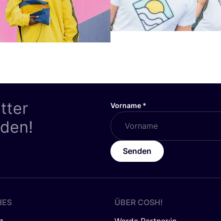
tter
Vorname
*
nden!
Senden
HES
ÜBER
COSH
!
z
Werde Partner:in