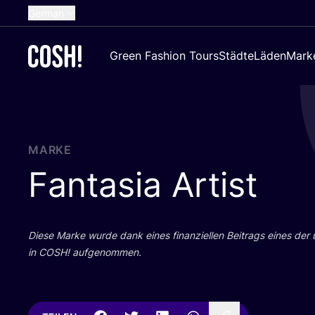
German
English
Green Fashion Tours
Städte
Läden
Mark
Dutch
French
Spanish
Croatian
MARKE
Fantasia Artist
Die­se Mar­ke wur­de dank eines finan­zi­el­len Bei­trags eines der
in
COSH
! aufgenommen.