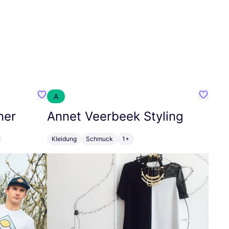
A
Favorit SEC Surf Every Corner
Favorit
ner
Annet Veerbeek Styling
Kleidung
Schmuck
1+