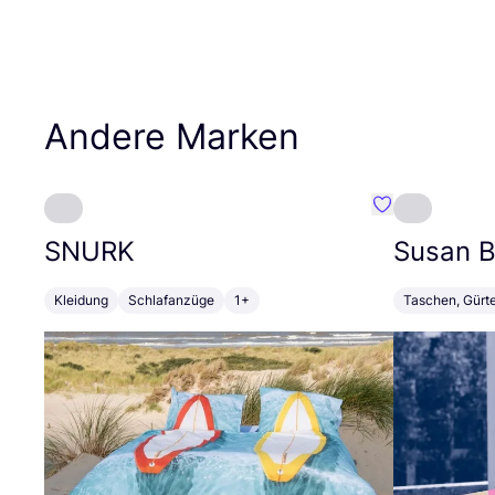
Andere Marken
Favorit SNURK
SNURK
Susan Bi
Kleidung
Schlafanzüge
1+
Taschen, Gürt