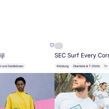
Favorit Susan Bijl
jl
SEC
Surf Every Cor
el und Geldbörsen
Kleidung
Oberteile & T-Shirts
1+