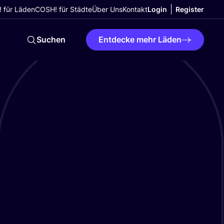
 für Läden
COSH! für Städte
Über Uns
Kontakt
Login
Register
Suchen
Entdecke mehr Läden