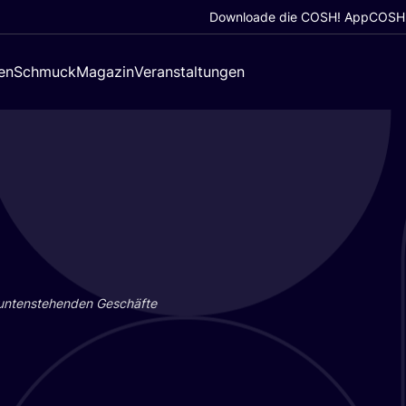
Downloade die COSH! App
COSH!
en
Schmuck
Magazin
Veranstaltungen
 unten­ste­hen­den Geschäf­te