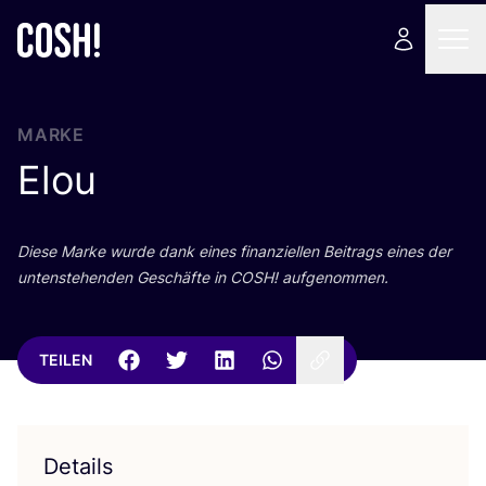
MARKE
Elou
Die­se Mar­ke wur­de dank eines finan­zi­el­len Bei­trags eines der
unten­ste­hen­den Geschäf­te in
COSH
! aufgenommen.
TEILEN
Details