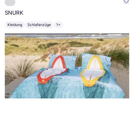
Favo
SNURK
Su
Kleidung
Schlafanzüge
1+
T