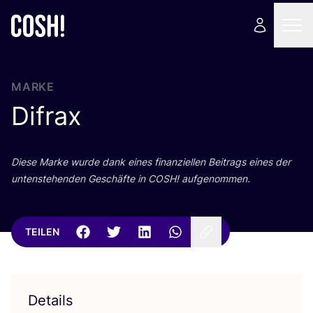
MARKE
Difrax
Die­se Mar­ke wur­de dank eines finan­zi­el­len Bei­trags eines der
unten­ste­hen­den Geschäf­te in
COSH
! aufgenommen.
TEILEN
Details