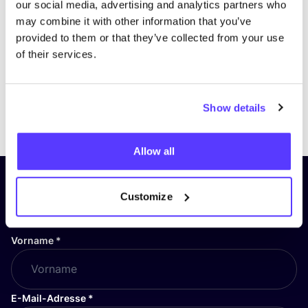
our social media, advertising and analytics partners who
may combine it with other information that you’ve
provided to them or that they’ve collected from your use
of their services.
Show details
Previous
Next
Allow all
Abonniere unseren Newsletter
Customize
und bleibe auf dem Laufenden!
Vorname
*
E-Mail-Adresse
*