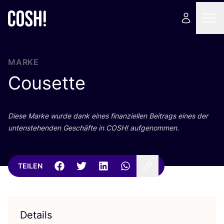
MARKE
Cousette
Die­se Mar­ke wur­de dank eines finan­zi­el­len Bei­trags eines der
unten­ste­hen­den Geschäf­te in
COSH
! aufgenommen.
TEILEN
Details