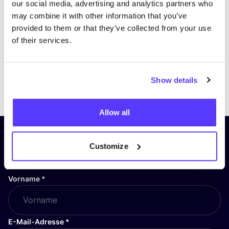
our social media, advertising and analytics partners who
may combine it with other information that you’ve
provided to them or that they’ve collected from your use
of their services.
Show details
Previous
Next
Allow all
Abonniere unseren Newsletter
Customize
und bleibe auf dem Laufenden!
Vorname
*
E-Mail-Adresse
*