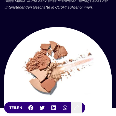
Die­se Mar­ke wur­de dank eines finan­zi­el­len Bei­trags eines der
unten­ste­hen­den Geschäf­te in
COSH
! aufgenommen.
TEILEN