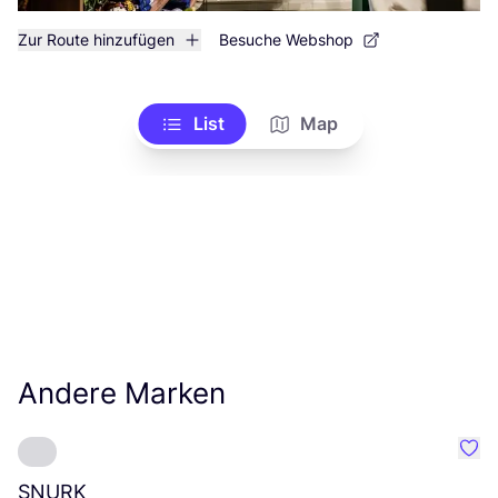
Zur Route hinzufügen
Besuche Webshop
List
Map
Andere Marken
Favo
SNURK
Su