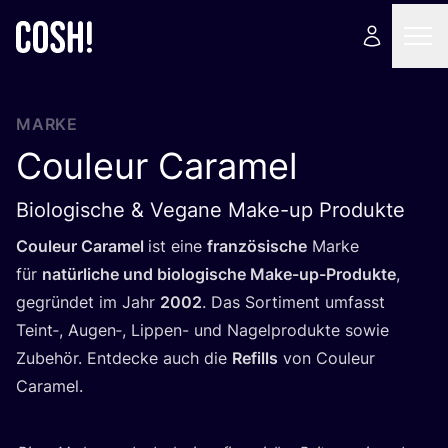
MARKE
Couleur Caramel
Biologische & Vegane Make-up Produkte
Cou­leur Cara­mel
ist eine
fran­zö­si­sche
Mar­ke
für
natür­li­che und bio­lo­gi­sche Make-up-Pro­duk­te
,
gegrün­det im Jahr
2002
. Das Sor­ti­ment umfasst
Teint‑, Augen‑, Lip­pen- und Nagel­pro­duk­te sowie
Zube­hör. Ent­de­cke auch die
Refills
von Cou­leur
Caramel.