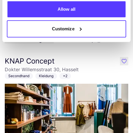
Allow all
Customize
Zur Route hinzufügen
Besuche Webshop
KNAP Concept
like
Dokter Willemsstraat 30, Hasselt
Secondhand
Kleidung
+2