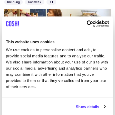
Kleidung
Kosmetik
+1
This website uses cookies
We use cookies to personalise content and ads, to
provide social media features and to analyse our traffic.
Zur Route hinzufügen
Besuche Webshop
We also share information about your use of our site with
our social media, advertising and analytics partners who
may combine it with other information that you’ve
Ilse de Beauté
provided to them or that they’ve collected from your use
like
Rechtestraat 99, Beringen
of their services.
Kosmetik
Accessoires
+1
Show details