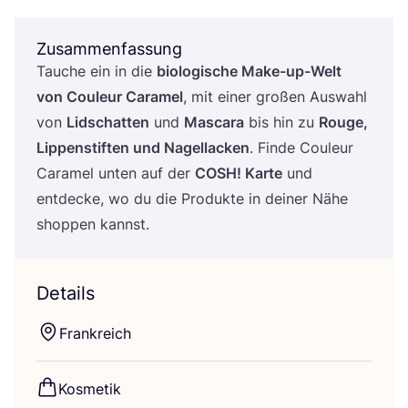
Zusammenfassung
Tau­che ein in die
bio­lo­gi­sche Make-up-Welt
von Cou­leur Cara­mel
, mit einer gro­ßen Aus­wahl
von
Lid­schat­ten
und
Mas­ca­ra
bis hin zu
Rouge,
Lip­pen­stif­ten und Nagel­la­cken
. Fin­de Cou­leur
Cara­mel unten auf der
COSH
! Kar­te
und
ent­de­cke, wo du die Pro­duk­te in dei­ner Nähe
shop­pen kannst.
Details
Frank­reich
Kos­me­tik