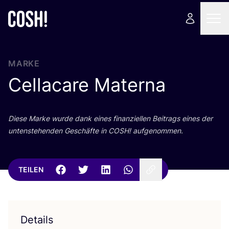
MARKE
Cellacare Materna
Die­se Mar­ke wur­de dank eines finan­zi­el­len Bei­trags eines der
unten­ste­hen­den Geschäf­te in
COSH
! aufgenommen.
TEILEN
Details