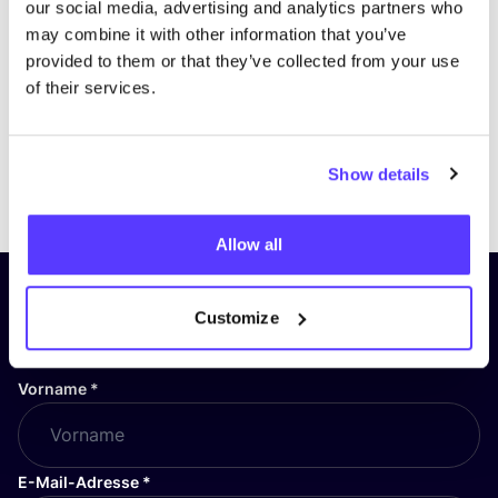
our social media, advertising and analytics partners who
may combine it with other information that you’ve
provided to them or that they’ve collected from your use
of their services.
Show details
Previous
Next
Allow all
Abonniere unseren Newsletter
Customize
und bleibe auf dem Laufenden!
Vorname
*
E-Mail-Adresse
*