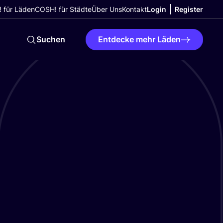
 für Läden
COSH! für Städte
Über Uns
Kontakt
Login
Register
Suchen
Entdecke mehr Läden