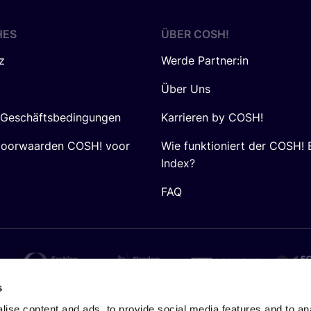
HES
ÜBER
COSH
!
z
Werde Partner:in
Über Uns
 Geschäftsbedingungen
Karrieren by COSH!
voorwaarden COSH! voor
Wie funktioniert der COSH! 
Index?
FAQ
s
ise content and ads, to provide social media features and to anal