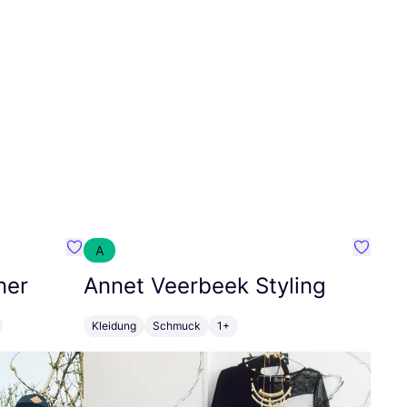
A
Favorit SEC Surf Every Corner
Favorit
ner
Annet Veerbeek Styling
Kleidung
Schmuck
1+