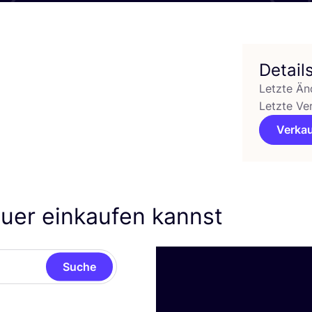
Detail
Letzte Än
Letzte Ve
Verkau
auer einkaufen kannst
Suche