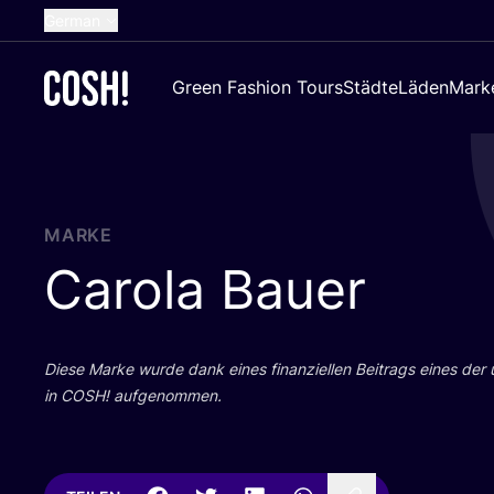
German
English
Green Fashion Tours
Städte
Läden
Mark
Dutch
French
Spanish
Croatian
MARKE
Carola Bauer
Die­se Mar­ke wur­de dank eines finan­zi­el­len Bei­trags eines der
in
COSH
! aufgenommen.