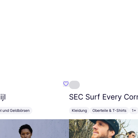
Favorit Susan Bijl
jl
SEC
Surf Every Cor
el und Geldbörsen
Kleidung
Oberteile & T-Shirts
1+