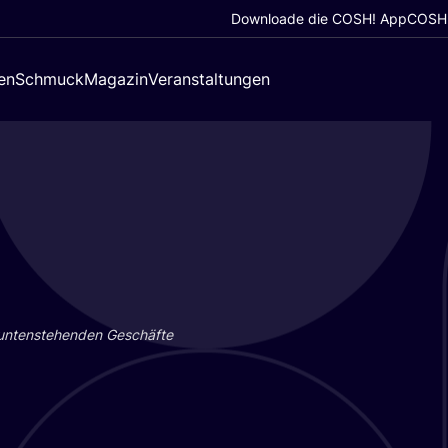
Downloade die COSH! App
COSH!
en
Schmuck
Magazin
Veranstaltungen
 unten­ste­hen­den Geschäf­te