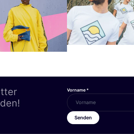
tter
Vorname
*
nden!
Senden