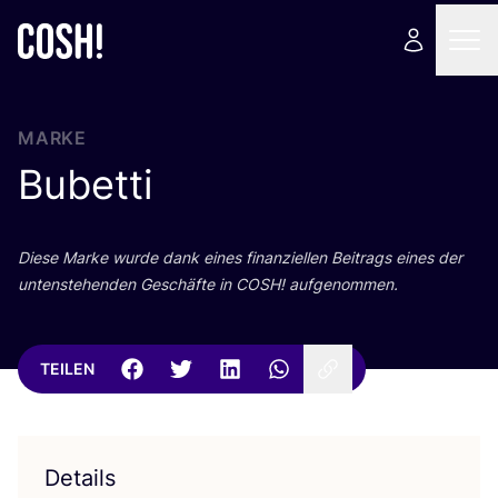
MARKE
Bubetti
Die­se Mar­ke wur­de dank eines finan­zi­el­len Bei­trags eines der
unten­ste­hen­den Geschäf­te in
COSH
! aufgenommen.
TEILEN
Details