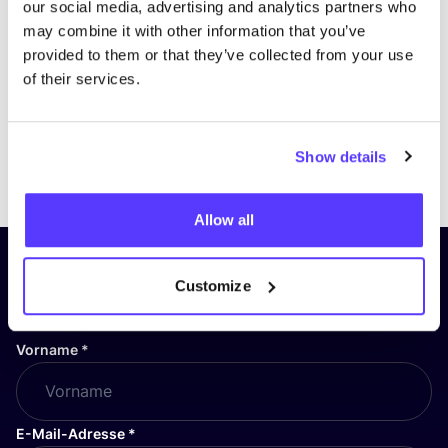
our social media, advertising and analytics partners who
may combine it with other information that you’ve
provided to them or that they’ve collected from your use
of their services.
Show details
Previous
Next
Allow all
Abonniere unseren Newsletter
Customize
und bleibe auf dem Laufenden!
Vorname
*
E-Mail-Adresse
*