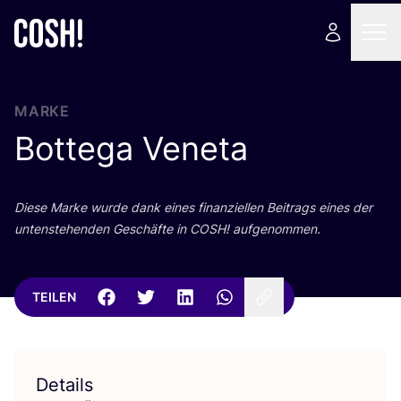
MARKE
Bottega Veneta
Die­se Mar­ke wur­de dank eines finan­zi­el­len Bei­trags eines der
unten­ste­hen­den Geschäf­te in
COSH
! aufgenommen.
TEILEN
Details