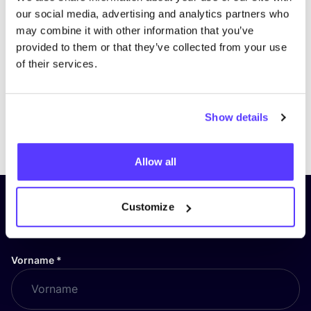
our social media, advertising and analytics partners who
may combine it with other information that you’ve
provided to them or that they’ve collected from your use
of their services.
Show details
Previous
Next
Allow all
Abonniere unseren Newsletter
Customize
und bleibe auf dem Laufenden!
Vorname
*