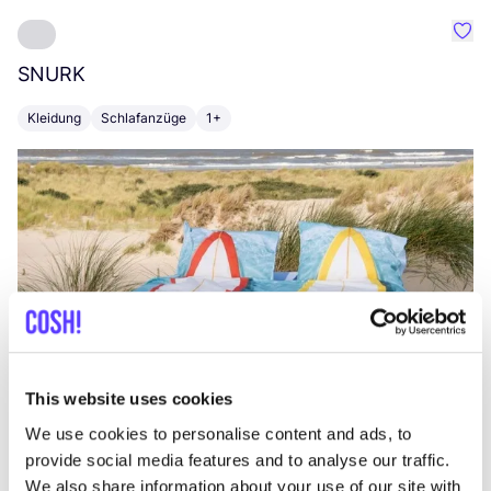
Favo
SNURK
Su
Kleidung
Schlafanzüge
1+
T
This website uses cookies
We use cookies to personalise content and ads, to
provide social media features and to analyse our traffic.
We also share information about your use of our site with