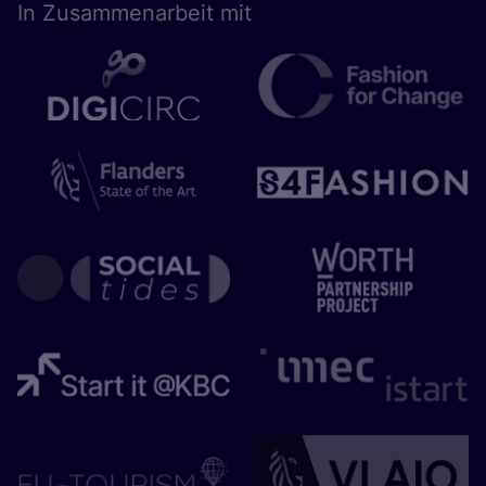
In Zusam­men­ar­beit mit