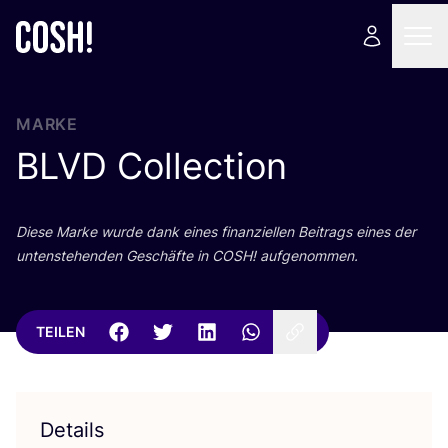
MARKE
BLVD
Collection
Die­se Mar­ke wur­de dank eines finan­zi­el­len Bei­trags eines der
unten­ste­hen­den Geschäf­te in
COSH
! aufgenommen.
TEILEN
Details