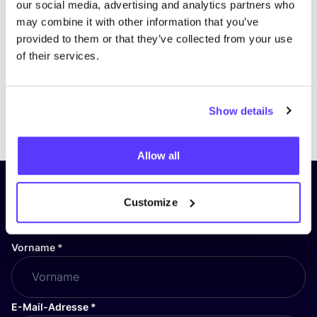
our social media, advertising and analytics partners who
may combine it with other information that you’ve
provided to them or that they’ve collected from your use
of their services.
Show details
Previous
Next
Allow all
Abonniere unseren Newsletter
Customize
und bleibe auf dem Laufenden!
Vorname
*
E-Mail-Adresse
*