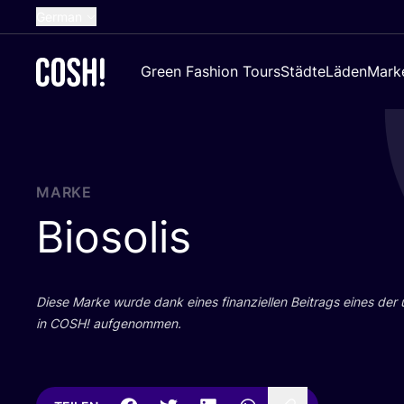
German
English
Green Fashion Tours
Städte
Läden
Mark
Dutch
French
Spanish
Croatian
MARKE
Biosolis
Die­se Mar­ke wur­de dank eines finan­zi­el­len Bei­trags eines der
in
COSH
! aufgenommen.