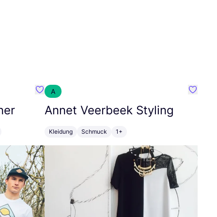
A
Favorit SEC Surf Every Corner
Favorit
ner
Annet Veerbeek Styling
Kleidung
Schmuck
1+