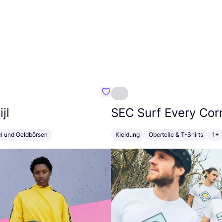
Favorit Susan Bijl
jl
SEC
Surf Every Cor
el und Geldbörsen
Kleidung
Oberteile & T-Shirts
1+