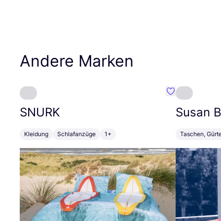
Andere Marken
Favorit SNURK
SNURK
Susan Bi
Kleidung
Schlafanzüge
1+
Taschen, Gürt