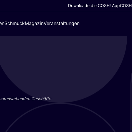
Downloade die COSH! App
COSH!
en
Schmuck
Magazin
Veranstaltungen
 unten­ste­hen­den Geschäf­te