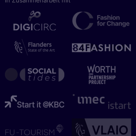
In Zusam­men­ar­beit mit