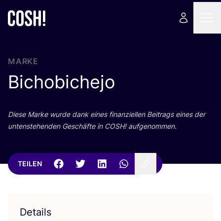
MARKE
Bichobichejo
Die­se Mar­ke wur­de dank eines finan­zi­el­len Bei­trags eines der
unten­ste­hen­den Geschäf­te in
COSH
! aufgenommen.
TEILEN
Details