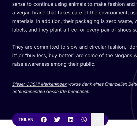
sen­se to con­ti­nue using ani­mals to make fashion and 
a vegan brand that takes care of the envi­ron­ment, usi
mate­ri­als. In addi­ti­on, their pack­a­ging is zero was­te, 
labels, and they plant a tree for every pair of shoes s
They are com­mit­ted to slow and cir­cu­lar fashion,
“
don
it” or
“
buy less, buy bet­ter” are some of the slo­gans 
rai­se awa­re­ness among their public.
Die­ser
COSH
! Mar­ken­in­dex
wur­de dank eines finan­zi­el­len Bei­
unten­ste­hen­den Geschäf­te berechnet.
TEILEN