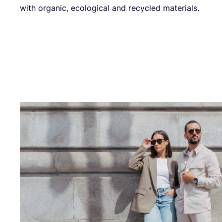
with orga­nic, eco­lo­gi­cal and recy­cled materials.