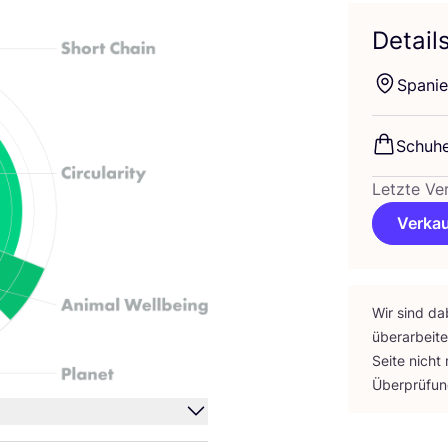
Detail
Spa­ni­
Schu­h
Letzte Ve
Verkau
Wir sind da
über­ar­bei­
Sei­te nicht
Über­prü­fu