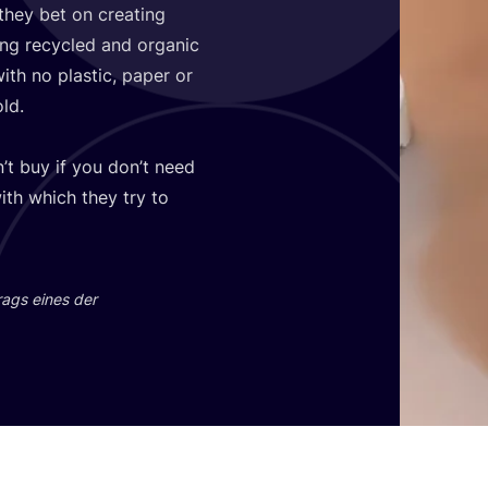
they bet on crea­ting
ng recy­cled and orga­nic
with no pla­s­tic, paper or
old.
’t buy if you don’t need
with which they try to
trags eines der