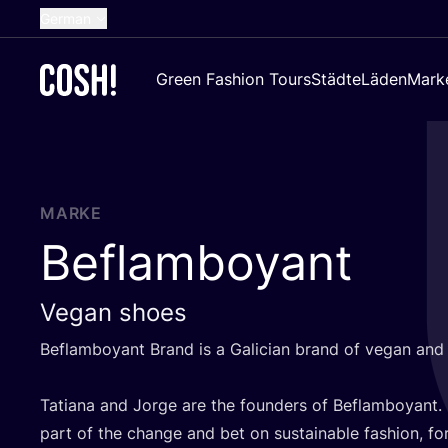
German
English
Green Fashion Tours
Städte
Läden
Mark
Dutch
French
Spanish
Croatian
MARKE
Beflamboyant
Vegan shoes
Beflam­boy­ant Brand is a Gali­ci­an brand of vegan and s
Tatia­na and Jor­ge are the foun­ders of Beflam­boy­ant.
part of the chan­ge and bet on sus­tainable fashion, fo