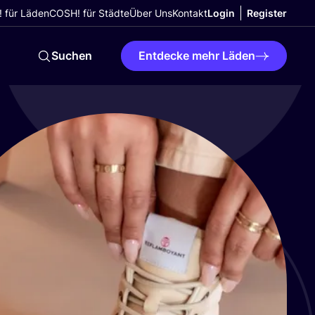
 für Läden
COSH! für Städte
Über Uns
Kontakt
Login
Register
Suchen
Entdecke mehr Läden