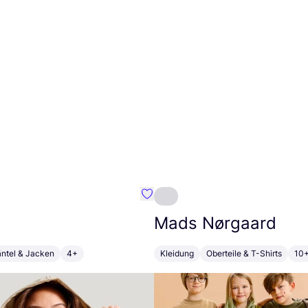
 Soles
Favorit Tretorn
Mads Nørgaard
ntel & Jacken
4+
Kleidung
Oberteile & T-Shirts
10