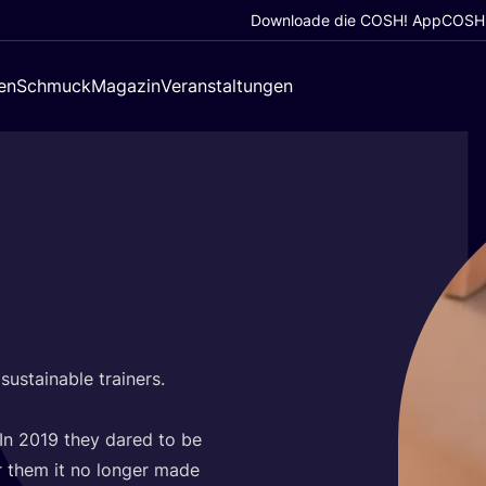
Downloade die COSH! App
COSH!
en
Schmuck
Magazin
Veranstaltungen
us­tainable trai­ners.
 In
2019
they dared to be
r them it no lon­ger made