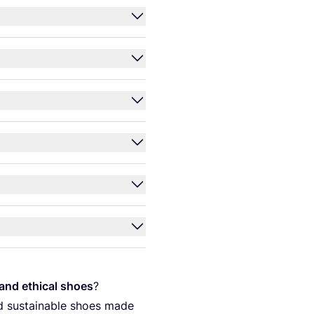
and ethi­cal shoes
?
nd sus­tainable shoes made