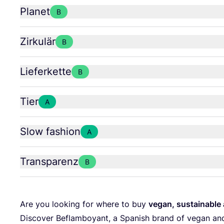
Planet
B
Zirkulär
B
Lieferkette
B
Tier
A
Slow fashion
A
Transparenz
B
Are you loo­king for whe­re to buy
vegan, sus­tainable 
Dis­co­ver Beflam­boy­ant, a Spa­nish brand of vegan a