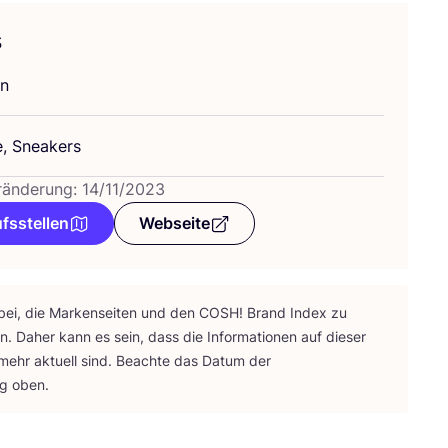
s
en
e, Sneakers
ränderung: 14/11/2023
fsstellen
Webseite
bei, die Mar­ken­sei­ten und den
COSH
! Brand Index zu
ten. Daher kann es sein, dass die Infor­ma­tio­nen auf die­ser
 mehr aktu­ell sind. Beach­te das Datum der
ng oben.