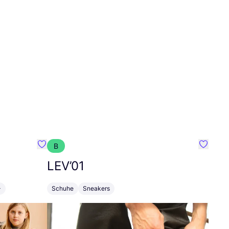
B
Favorit Mads Nørgaard
Favorit
LEV’
01
+
Schuhe
Sneakers