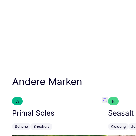
Andere Marken
A
B
Favorit Primal
Primal Soles
Seasalt
Schuhe
Sneakers
Kleidung
Je