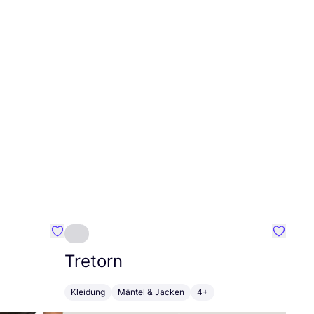
Favorit LEV'01
Favorit 
Tretorn
Kleidung
Mäntel & Jacken
4+