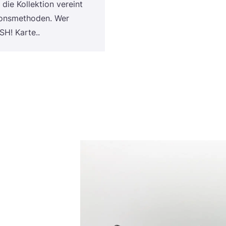
 die Kol­lek­ti­on ver­eint
ons­me­tho­den. Wer
SH
! Karte..