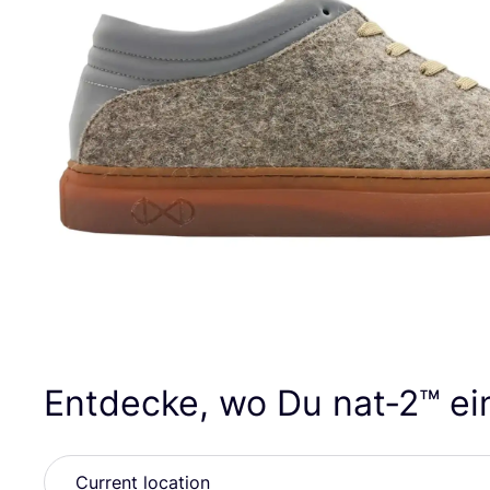
Entdecke, wo Du nat‑
2
™ e