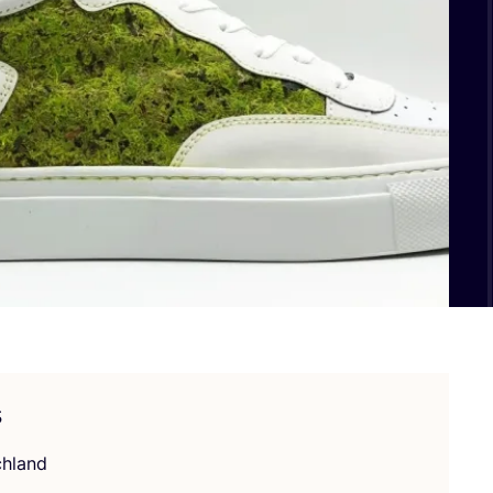
s
h­land