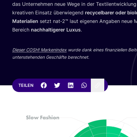
das Unter­neh­men neue Wege in der Tex­til­ent­wick­lung
krea­ti­ven Ein­satz über­wie­gend
recy­cel­ba­rer oder bio­
Mate­ria­li­en
setzt nat‑
2
™ laut eige­nen Anga­ben neue M
Bereich
nach­hal­ti­ge­rer
Luxus
.
Die­ser
COSH
! Mar­ken­in­dex
wur­de dank eines finan­zi­el­len Bei­
unten­ste­hen­den Geschäf­te berechnet.
TEILEN