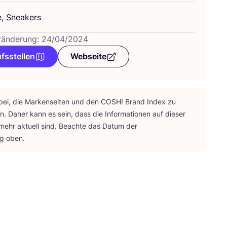
e, Sneakers
ränderung: 24/04/2024
fsstellen
Webseite
bei, die Mar­ken­sei­ten und den
COSH
! Brand Index zu
ten. Daher kann es sein, dass die Infor­ma­tio­nen auf die­ser
 mehr aktu­ell sind. Beach­te das Datum der
ng oben.