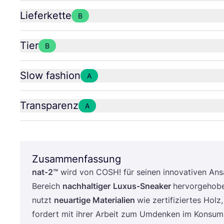
Lieferkette
B
Tier
B
Slow fashion
A
Transparenz
A
Zusammenfassung
nat‑
2
™
wird von
COSH
! für sei­nen inno­va­ti­ven An
Bereich
nach­hal­ti­ger
Luxus-Snea­k­er
her­vor­ge­ho­
nutzt
neu­ar­ti­ge Mate­ria­li­en
wie zer­ti­fi­zier­tes H
for­dert mit ihrer Arbeit zum Umden­ken im Kon­su