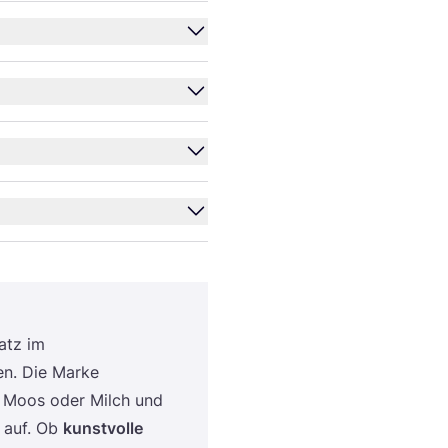
satz im
ben. Die Mar­ke
olz, Moos oder Milch und
m auf. Ob
kunst­vol­le