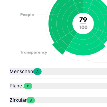
Menschen
A
Planet
B
Zirkulär
B