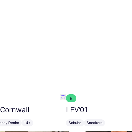
B
 Soles
Favorit Seasalt Cornwall
 Cornwall
LEV’
01
ans / Denim
14+
Schuhe
Sneakers