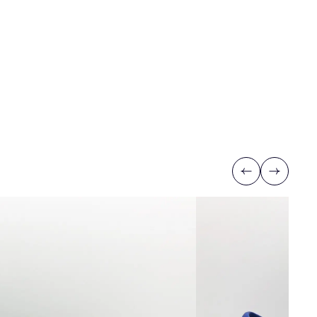
Previous
Next