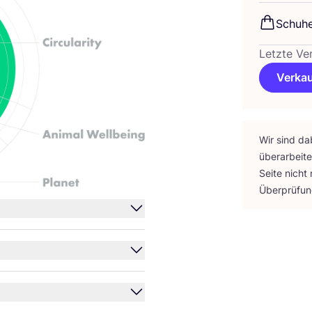
Schu­h
Letzte Ve
Verkau
Wir sind da
über­ar­bei­
Sei­te nicht
Über­prü­fu