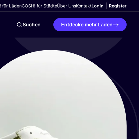
 für Läden
COSH! für Städte
Über Uns
Kontakt
Login
Register
Suchen
Entdecke mehr Läden