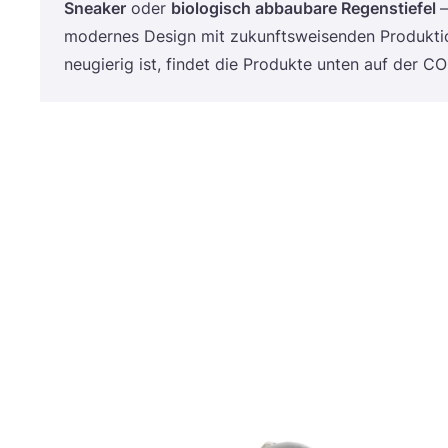
Snea­k­er
oder
bio­lo­gisch abbau­ba­re Regen­stie­fel
–
moder­nes Design mit zukunfts­wei­sen­den Pro­duk­ti­
neu­gie­rig ist, fin­det die Pro­duk­te unten auf der
CO