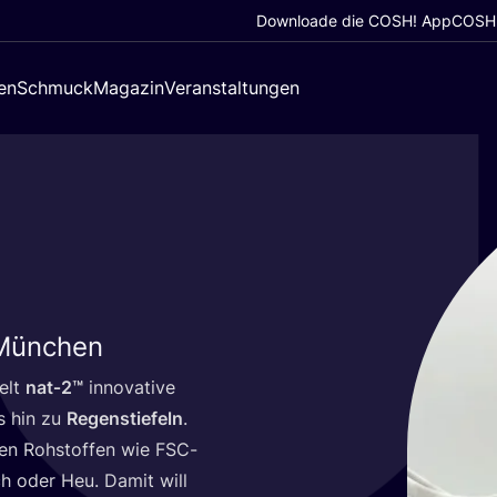
Downloade die COSH! App
COSH!
en
Schmuck
Magazin
Veranstaltungen
 München
delt
nat‑
2
™
inno­va­ti­ve
s hin zu
Regen­stie­feln
.
hen Roh­stof­fen wie FSC-
ilch oder Heu. Damit will