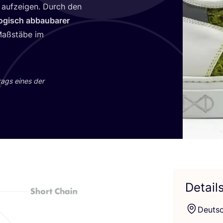
 auf­zei­gen. Durch den
lo­gisch abbau­ba­rer
aß­stä­be im
trags eines der
Detail
Deutsc