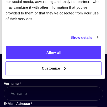
our social media, advertising and analytics partners who
may combine it with other information that you’ve
provided to them or that they’ve collected from your use
of their services.
Show details
Previous
Next
Allow all
Abonniere unseren Newsletter
Customize
und bleibe auf dem Laufenden!
Vorname
*
E-Mail-Adresse
*