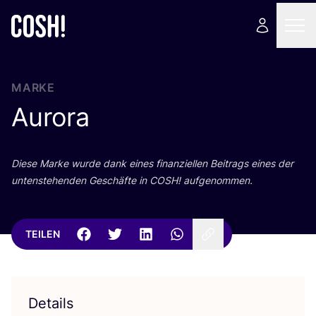
MARKE
Aurora
Die­se Mar­ke wur­de dank eines finan­zi­el­len Bei­trags eines der
unten­ste­hen­den Geschäf­te in
COSH
! aufgenommen.
TEILEN
Details