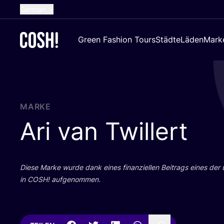
German
English
Green Fashion Tours
Städte
Läden
Mark
Dutch
French
Spanish
Croatian
MARKE
Ari van Twillert
Die­se Mar­ke wur­de dank eines finan­zi­el­len Bei­trags eines der
in
COSH
! aufgenommen.