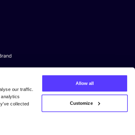
Brand
Allow all
yse our traffic.
 analytics
Customize
y’ve collected