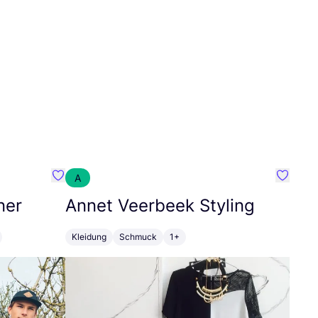
A
Favorit SEC Surf Every Corner
Favorit
ner
Annet Veerbeek Styling
Kleidung
Schmuck
1+