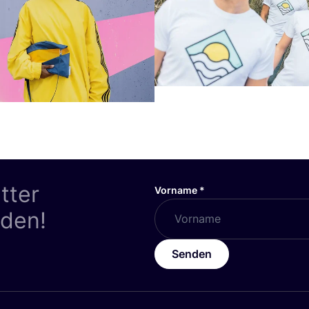
tter
Vorname
*
nden!
Senden