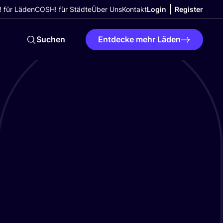
 für Läden
COSH! für Städte
Über Uns
Kontakt
Login
Register
Suchen
Entdecke mehr Läden