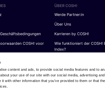
HES
ÜBER
COSH
!
z
Werde Partner:in
Über Uns
 Geschäftsbedingungen
Karrieren by COSH!
voorwaarden COSH! voor
Wie funktioniert der COSH! 
Index?
FAQ
s
ise content and ads, to provide social media features and to anal
about your use of our site with our social media, advertising and
t with other information that you’ve provided to them or that the
ices.