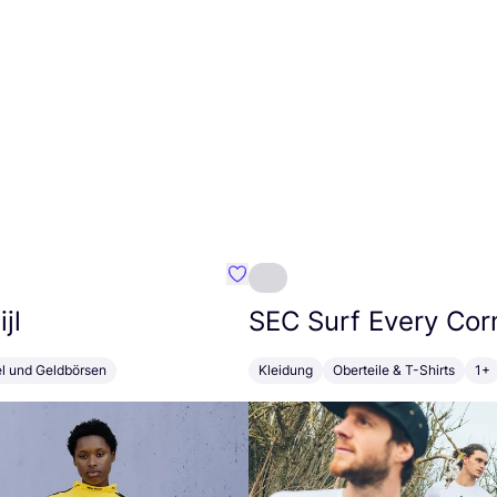
Favorit Susan Bijl
jl
SEC
Surf Every Cor
el und Geldbörsen
Kleidung
Oberteile & T-Shirts
1+