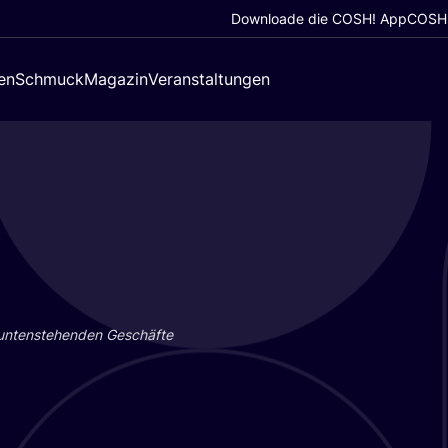
Downloade die COSH! App
COSH!
en
Schmuck
Magazin
Veranstaltungen
 unten­ste­hen­den Geschäf­te