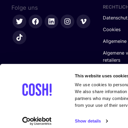
RECHTLIC
Folge uns
Datenschut
Cookies
Allgemeine
Algemene 
retailers
Impressum
This website uses cookie
We use cookies to personal
We also share information 
partners who may combine i
from your use of their serv
In Zusam­men­ar­beit mit
Show details