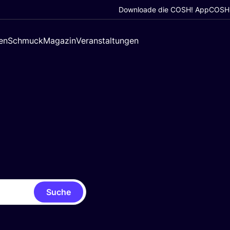
Downloade die COSH! App
COSH!
en
Schmuck
Magazin
Veranstaltungen
Suche