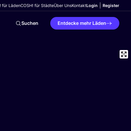
 für Läden
COSH! für Städte
Über Uns
Kontakt
Login
Register
Suchen
Entdecke mehr Läden