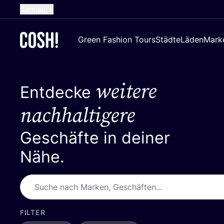
German
English
Green Fashion Tours
Städte
Läden
Mark
Dutch
French
weitere
Spanish
Entdecke
Croatian
nachhaltigere
Geschäfte in deiner
Nähe.
FILTER